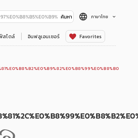
ภาษาไทย
ฟ์สไตล์
อินฟลูเอนเซอร์
Favorites
%81%E0%B8%B2%E0%B9%82%E0%B8%99%E0%B8%B0
8%81%2C%E0%B8%99%E0%B8%B2%E0