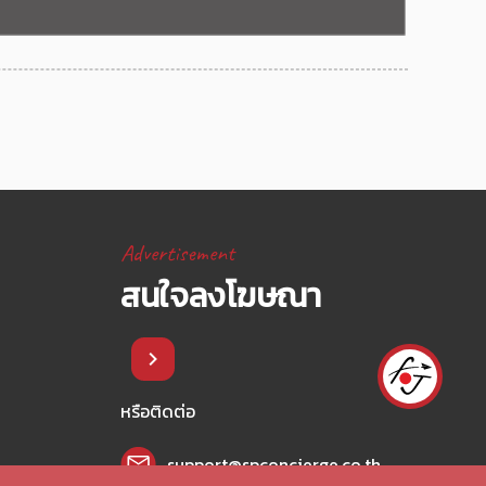
Advertisement
สนใจลงโฆษณา
หรือติดต่อ
support@spconcierge.co.th