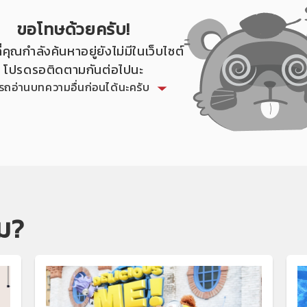
ขอโทษด้วยครับ!
ี่คุณกำลังค้นหาอยู่ยังไม่มีในเว็บไซต์
โปรดรอติดตามกันต่อไปนะ
รถอ่านบทความอื่นก่อนได้นะครับ
หม?