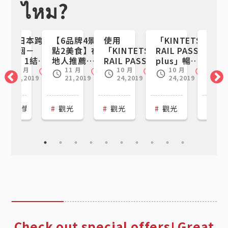
ไหม?
台灣日本跨
【6品牌4景
使用
「KINTETSU
東京
國婚姻－
點2美食】在
「KINTETSU
RAIL PASS
町 
STEP 1結婚
地人推薦！
RAIL PASS
plus」暢遊
啡 
登記台灣篇
銀座經濟實
plus」暢遊
三重＆奈良！
統手
11 月
11 月
10 月
10 月
1
Clip
Clip
Clip
Clip
Clip
15,2019
21,2019
24,2019
24,2019
2
惠一日遊
三重＆奈良！
第1天
嘗咖
第2天
本好物
最新情報
Convenience Store
禮儀文化
觀光
美食
觀光
日本好物
Lawson
近畿日本鐵道
觀光
Haagen-Dazs
近畿日本
美
Check out special offers! Great