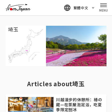
fromJapan
繁體中文
MENU
埼玉
Articles about埼玉
川越漫步的休憩所：椿の
蔵—在茶屋泡足浴，吃夏
季限定刨冰