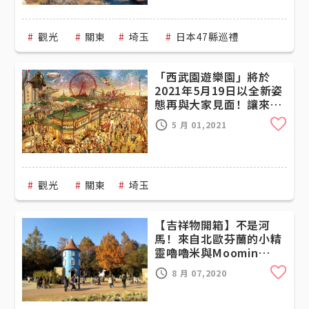
觀光
關東
埼玉
日本47縣巡禮
「西武園遊樂園」將於
2021年5月19日以全新姿
態再與大家見面！讓來賓
都幸福感滿滿的原因到底
Cli
5 月 01,2021
是?
觀光
關東
埼玉
【吉祥物開箱】不是河
馬！來自北歐芬蘭的小精
靈嚕嚕米與Moomin
Valley Park介紹
Cli
8 月 07,2020