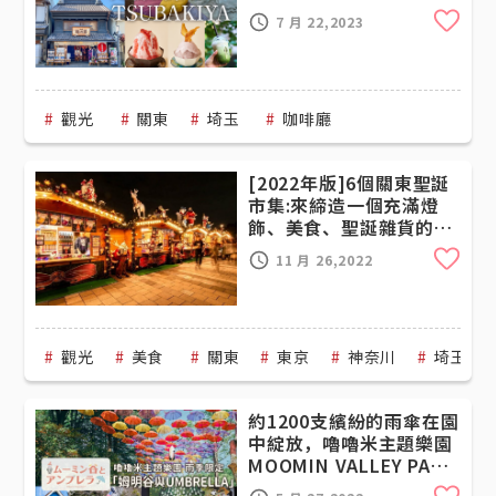
Cli
7 月 22,2023
觀光
關東
埼玉
咖啡廳
[2022年版]6個關東聖誕
市集:來締造一個充滿燈
飾、美食、聖誕雜貨的冬
季假期！
Cli
11 月 26,2022
觀光
美食
關東
東京
神奈川
埼玉
約1200支繽紛的雨傘在園
中綻放，嚕嚕米主題樂園
MOOMIN VALLEY PARK
的「姆明谷與
Cli