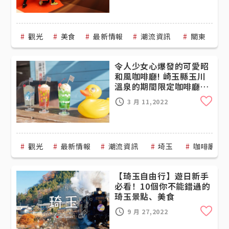
觀光
美食
最新情報
潮流資訊
關東
令人少女心爆發的可愛昭
和風咖啡廳! 崎玉縣玉川
溫泉的期間限定咖啡廳
「喫茶アデリアーノ」
Cli
3 月 11,2022
觀光
最新情報
潮流資訊
埼玉
咖啡廳
【琦玉自由行】遊日新手
必看！10個你不能錯過的
琦玉景點、美食
Cli
9 月 27,2022