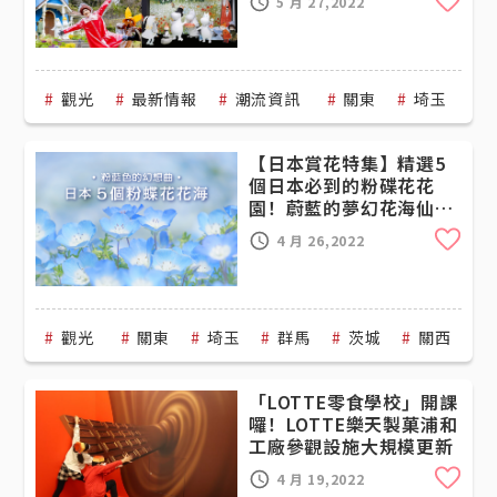
5 月 27,2022
UMBRELLA」活動
觀光
最新情報
潮流資訊
關東
埼玉
【日本賞花特集】精選5
個日本必到的粉碟花花
園！蔚藍的夢幻花海仙景
讓你快門停不下來！
Cli
4 月 26,2022
觀光
關東
埼玉
群馬
茨城
關西
「LOTTE零食學校」開課
囉！LOTTE樂天製菓浦和
工廠參觀設施大規模更新
Cli
4 月 19,2022