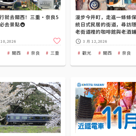
行就去關西！三重・奈良5
漫步今井町，走進一條條
必去景點🚇
統日式民居的街道，尋訪
老街道裡的咖啡館與老酒
Clip
 10,2026
3 月 12,2026
光
Kintetsu Railway
關西
奈良
三重
Kintetsu Railway
觀光
關西
奈良