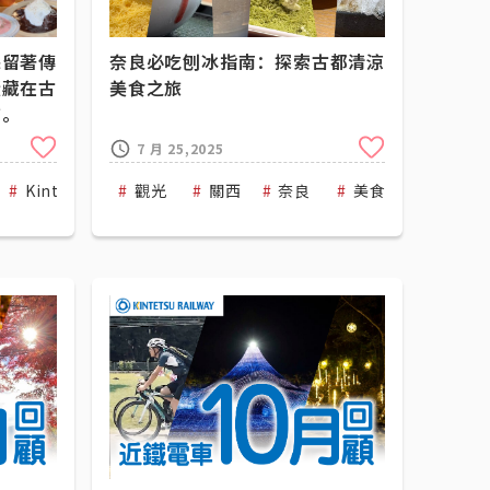
保留著傳
奈良必吃刨冰指南：探索古都清涼
隱藏在古
美食之旅
鋪。
Clip
Clip
7 月 25,2025
Kintetsu Railway
觀光
關西
奈良
美食-大阪
美