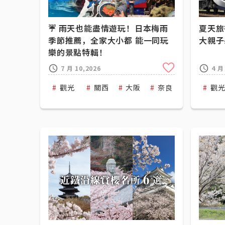
☔ 雨天也能盡情遊玩！日本梅雨
夏天旅
季節推薦，全家大小都 能一同玩
大親子
樂的景點特輯！
Clip
7 月 10,2026
4 月
觀光
關西
大阪
奈良
三重
觀