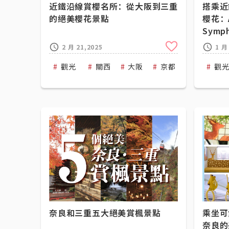
近鐵沿線賞櫻名所：從大阪到三重
搭乘近
的絕美櫻花景點
櫻花：A
Sym
Clip
2 月 21,2025
1 月
觀光
關西
大阪
京都
奈良
觀
奈良和三重五大絕美賞楓景點
乘坐可
奈良的