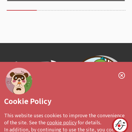
Follow us!
Cookie Policy
This website uses cookies to improve the convenience
of the site. See the
cookie policy
for details.
有興趣投放廣告
In addition, by continuing to use the site, you consent