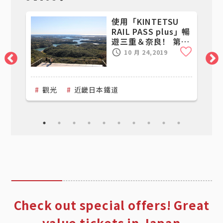
使用「KINTETSU
銀
RAIL PASS plus」暢
遊三重＆奈良！ 第2
Clip
Clip
天
10 月 24,2019
觀光
近畿日本鐵道
Check out special offers! Great
value tickets in Japan