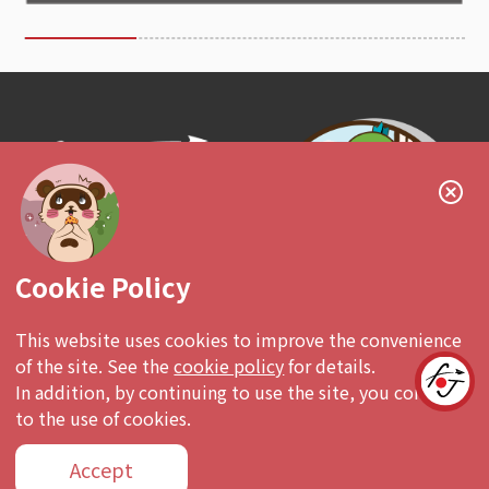
Follow us!
Cookie Policy
This website uses cookies to improve the convenience
of the site. See the
cookie policy
for details.
有興趣投放廣告
In addition, by continuing to use the site, you consent
to the use of cookies.
Accept