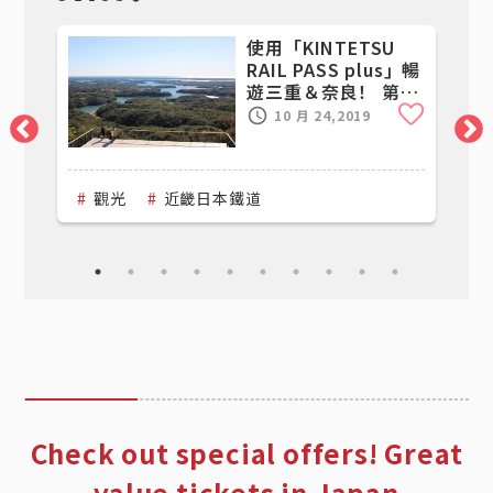
使用「KINTETSU
銀
RAIL PASS plus」暢
遊三重＆奈良！ 第2
Clip
Clip
天
10 月 24,2019
觀光
近畿日本鐵道
Check out special offers! Great
value tickets in Japan