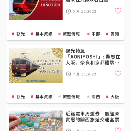
Cli
5 月 19,2022
觀光
基本資訊
旅遊情報
中部
愛知
觀光特急
「AONIYOSHI」: 帶您在
大阪、奈良和京都體驗愜
意的歷史之旅
Cli
7 月 19,2022
觀光
基本資訊
旅遊情報
關西
大阪
近鐵電車周遊券—最經濟
實惠的關西旅遊交通套票
1 月 18,2023