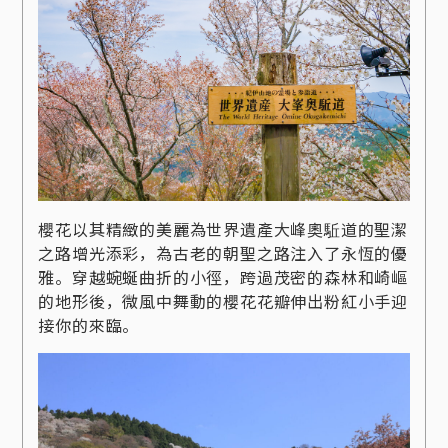
櫻花以其精緻的美麗為世界遺產大峰奧駈道的聖潔
之路增光添彩，為古老的朝聖之路注入了永恆的優
雅。穿越蜿蜒曲折的小徑，跨過茂密的森林和崎嶇
的地形後，微風中舞動的櫻花花瓣伸出粉紅小手迎
接你的來臨。