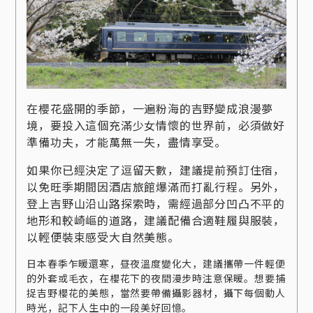
在櫻花盛開的季節，一遍粉海的吉野變成浪漫夢
境，要投入這個充滿少女情懷的世界前，必須做好
準備功夫，才能萬無一失，盡情享受。
如果你已經決定了逗留天數，建議提前預訂住宿，
以免旺季期間因酒店旅館爆滿而打亂行程。另外，
登上吉野山沿山路探索時，需經過部分凹凸不平的
地形和較崎嶇的道路，建議配備合適鞋履與服裝，
以輕便裝束感受大自然美態。
日本春季乍暖還寒，昼夜溫度變化大，建議攜帶一件輕便
的外套或毛衣，在櫻花下的夜間漫步時注意保暖。想要捕
捉吉野櫻花的美態，當然要帶備攝影器材，攝下每個動人
時光，記下人生中的一段美好回憶。