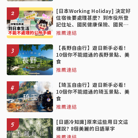
[日本Working Holiday] 決定好
2
住宿後要處理甚麼？到市役所登
記住址、國民健康保險、國民年
金手續的詳細教學！
推薦連結
【長野自由行】遊日新手必看！
3
10個你不能錯過的長野景點、美
食
推薦連結
【琦玉自由行】遊日新手必看！
4
10個你不能錯過的琦玉景點、美
食
推薦連結
[日語冷知識]原來這些用日文這
5
樣說? 8個美麗的日語單字
推薦連結