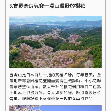
3.吉野奈良瑰寶—漫山遍野的櫻花
吉野山是日本首屈一指的賞櫻名勝。每年春天，丘
陵地帶都會因櫻花盛開而變得生機勃勃，小小花瓣
籠罩著整個山頭。數以千計的櫻花樹用粉白二色為
土地添上浪漫氣氛，令人如痴如醉，吸引遊客紛至
沓來，親眼記錄下這個曇花一現的春季風物詩。