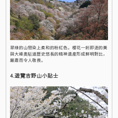
翠綠的山巒染上柔和的粉紅色。櫻花一剎即逝的美
與大峰奧駈道歷史悠長的精神遺產形成鮮明對比，
嚴肅而令人敬畏。
4.遊覽吉野山小貼士