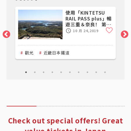
使用「KINTETSU
銀
RAIL PASS plus」暢
遊三重＆奈良！ 第2
Clip
Clip
天
10 月 24,2019
觀光
近畿日本鐵道
Check out special offers! Great
value tickets in Japan