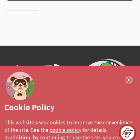
Follow us!
Cookie Policy
This website uses cookies to improve the convenience
of the site. See the
cookie policy
for details.
有興趣投放廣告
In addition, by continuing to use the site, you consent