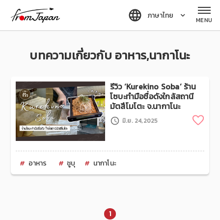
fromJapan
ภาษาไทย
MENU
บทความเกี่ยวกับ อาหาร,นากาโนะ
รีวิว ‘Kurekino Soba’ ร้าน
โซบะทำมือชื่อดังใกล้สถานี
มัตสึโมโตะ จ.นากาโนะ
Clip
มิ.ย. 24,2025
อาหาร
ชูบุ
นากาโนะ
1