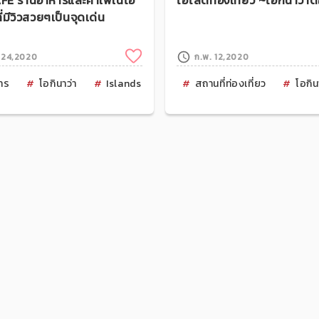
FE ร้านอาหารและคาเฟ่ในโอ
ไฮไลต์ท่องเที่ยว ~โอกินาว่า
ที่มีวิวสวยๆเป็นจุดเด่น
Clip
 24,2020
ก.พ. 12,2020
าร
โอกินาว่า
Islands
Cafe
สถานที่ท่องเที่ยว
โอกิน