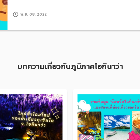
พ.ย. 08, 2022
บทความเกี่ยวกับภูมิภาคโอกินาว่า