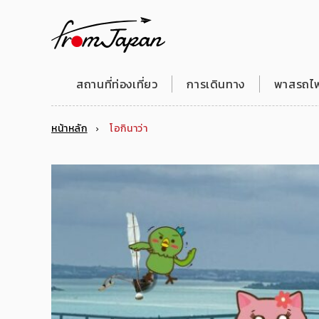
fromJapan
สถานที่ท่องเที่ยว
การเดินทาง
พาสรถไฟญ
หน้าหลัก
โอกินาว่า