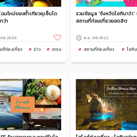
งโฉมใหม่ของถ้ำเกียวคุเซ็นโด
รวมข้อมูล ‘จังหวัดโอกินาว่า’
นาว่า
สถานที่ท่องเที่ยวยอดฮิต
Clip
. 06,2020
พ.ย. 08,2022
โด
ที่ท่องเที่ยว
โทโฮคุ
ข่าว
อาโอโมริ
เทรนด์
อิวาเตะ
โอกินาว่า
สถานที่ท่องเที่ยว
มิยากิ
Islands
อาคิตะ
โอกิน
ฟ