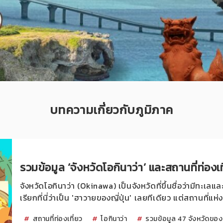
บทความเกี่ยวกับภูมิภาค
รวมข้อมูล ‘จังหวัดโอกินาว่า’ และสถานที่ท่องเ
จังหวัดโอกินาว่า (Okinawa) เป็นจังหวัดที่ขึ้นชื่อว่ามีทะ
เรียกที่นี่ว่าเป็น 'ฮาวายของญี่ปุ่น' เลยทีเดียว แต่สถานที่แห่งน
สถานที่ท่องเที่ยว
โอกินาว่า
รวมข้อมูล 47 จังหวัดของญ