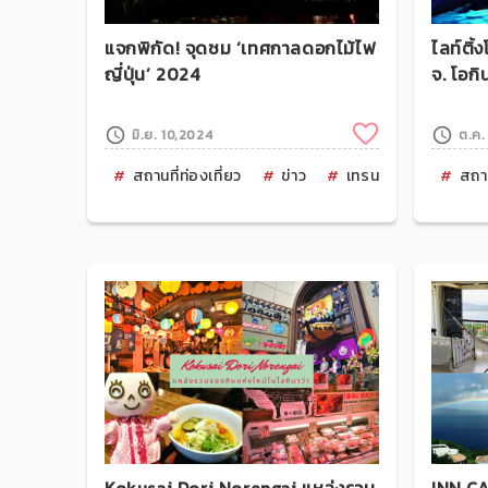
แจกพิกัด! จุดชม ‘เทศกาลดอกไม้ไฟ
ไลท์ติ้
ญี่ปุ่น’ 2024
จ. โอกิ
Clip
มิ.ย. 10,2024
ต.ค
สถานที่ท่องเที่ยว
ข่าว
เทรนด์
ฮอกไก
สถาน