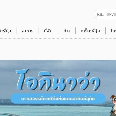
ี่ปุ่น
อาหาร
ที่พัก
ข่าว
เกร็ดญี่ปุ่น
ไล