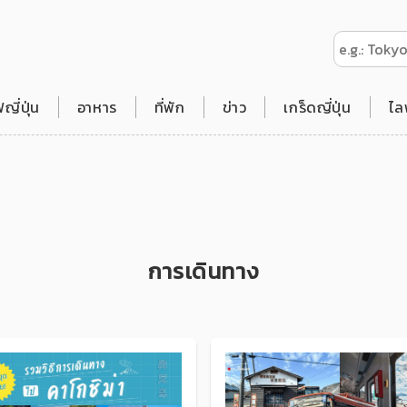
ี่ปุ่น
อาหาร
ที่พัก
ข่าว
เกร็ดญี่ปุ่น
ไล
การเดินทาง