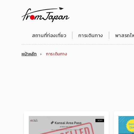
fromJapan
สถานที่ท่องเที่ยว
การเดินทาง
พาสรถไฟญ
หน้าหลัก
การเดินทาง