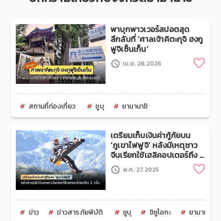
พาบุกพาวเวอร์สปอตสุด
ลึกลับที่ ‘ศาลเจ้าคิตะกุจิ ฮงกู
ฟูจิเซ็นเก็น’
Clip
เม.ย. 28,2026
สถานที่ท่องเที่ยว
ชูบุ
ยามานาชิ
เตรียมเก็บเงินค่ากู้ภัยบน
‘ภูเขาไฟฟูจิ’ หลังมีเหตุชาว
จีนเรียกใช้เฮลิคอปเตอร์ถึง 2
ครั้ง
Clip
พ.ค. 27,2025
ข่าว
ข่าวสารภัยพิบัติ
ชูบุ
ชิซูโอกะ
ยามานาชิ