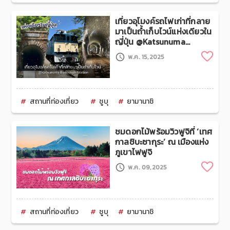
เที่ยวอุโมงค์รถไฟเก่าที่กลาย
มาเป็นถ้ำเก็บไวน์แห่งเดียวใน
ญี่ปุ่น @Katsunuma
Budoukyo Station
Clip
พ.ค. 15,2025
สถานที่ท่องเที่ยว
ชูบุ
ยามานาชิ
ชมดอกไม้พร้อมวิวฟูจิที่ ‘เทศ
กาลชิบะซากุระ’ ณ เมืองแห่ง
ภูเขาไฟฟูจิ
Clip
พ.ค. 09,2025
สถานที่ท่องเที่ยว
ชูบุ
ยามานาชิ