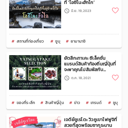
ที่ ‘โอชิโนะฮักไก’
Clip
มิ.ย. 19,2023
สถานที่ท่องเที่ยว
ชูบุ
ยามานาชิ
ยัตสึกะทาเคะ ซีเล็คชั่น
แบรนด์สินค้าท้องถิ่นญี่ปุ่นที่
จะพาคุณไปสัมผัสกับ
ธรรมชาติอันแสนบริสุทธิ์
Clip
ต.ค. 18,2021
ของที่ระลึก
สินค้าญี่ปุ่น
ข่าว
เทรนด์
ชูบุ
เจดีย์ชูเรโตะ วิวภูเขาไฟฟูจิที่
สวยที่สุดพร้อมซากุระบาน