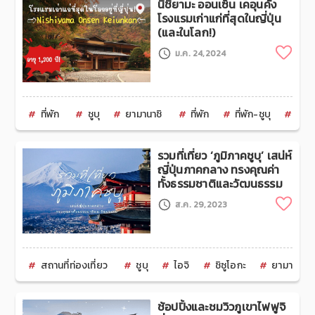
นิชิยามะ ออนเซ็น เคอุนคัง
โรงแรมเก่าแก่ที่สุดในญี่ปุ่น
(และในโลก!)
Clip
ม.ค. 24,2024
ที่พัก
ชูบุ
ยามานาชิ
ที่พัก
ที่พัก-ชูบุ
ที่พ
รวมที่เที่ยว ‘ภูมิภาคชูบุ’ เสน่ห์
ญี่ปุ่นภาคกลาง ทรงคุณค่า
ทั้งธรรมชาติและวัฒนธรรม
Clip
ส.ค. 29,2023
สถานที่ท่องเที่ยว
ชูบุ
ไอจิ
ชิซูโอกะ
ยามานาชิ
ช้อปปิ้งและชมวิวภูเขาไฟฟูจิ