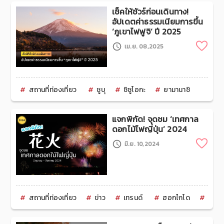
เช็คให้ชัวร์ก่อนเดินทาง!
อัปเดตค่าธรรมเนียมการขึ้น
‘ภูเขาไฟฟูจิ’ ปี 2025
Clip
เม.ย. 08,2025
สถานที่ท่องเที่ยว
ชูบุ
ชิซูโอกะ
ยามานาชิ
แจกพิกัด! จุดชม ‘เทศกาล
ดอกไม้ไฟญี่ปุ่น’ 2024
Clip
มิ.ย. 10,2024
สถานที่ท่องเที่ยว
ข่าว
เทรนด์
ฮอกไกโด
โทโฮค