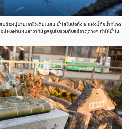
สสมชื่อหมู่บ้านเอาไว้เต็มเปี่ยม น้ำใสในบ่อทั้ง 8 แห่งนี้คือน้ำที่เกิด
ไหลผ่านหินลาวาที่มีรูพรุนไปรวมกับแร่ธาตุต่างๆ ทำให้น้ำใน