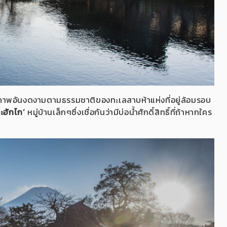
ศนียภาพอันงดงามตามธรรมชาติของทะเลสาบห้าแห่งที่อยู่ล้อมรอบ
นะฮักไก’
หมู่บ้านเล็กๆซึ่งเชื่อกันว่ามีบ่อน้ำศักดิ์สิทธิ์ที่ถ้าหากใคร