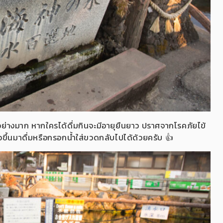
์เป็นอย่างมาก หากใครได้ดื่มกินจะมีอายุยืนยาว ปราศจากโรคภัยไข้
่อขึ้นมาดื่มหรือกรอกน้ำใส่ขวดกลับไปได้ด้วยครับ 👍