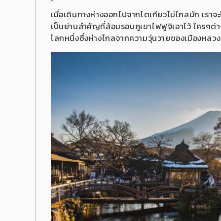
เมื่อเดินทางห่างออกไปจากโตเกียวไม่ไกลนัก เรา
เป็นย่านสำคัญที่ล้อมรอบภูเขาไฟฟูจิเอาไว้ ใครๆต่างก
โลกหนึ่งซึ่งห่างไกลจากความวุ่นวายของเมืองหลวง