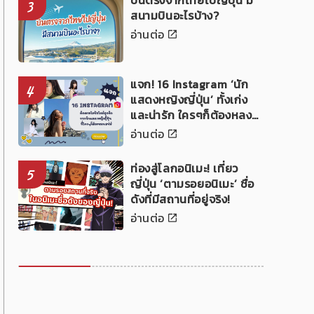
บินตรงจากไทยไปญี่ปุ่น มี
3
สนามบินอะไรบ้าง?
อ่านต่อ
แจก! 16 Instagram ‘นัก
4
แสดงหญิงญี่ปุ่น’ ทั้งเก่ง
และน่ารัก ใครๆก็ต้องหลง
เสน่ห์!
อ่านต่อ
ท่องสู่โลกอนิเมะ! เที่ยว
5
ญี่ปุ่น ‘ตามรอยอนิเมะ’ ชื่อ
ดังที่มีสถานที่อยู่จริง!
อ่านต่อ