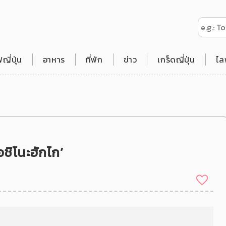
ี่ปุ่น
อาหาร
ที่พัก
ข่าว
เกร็ดญี่ปุ่น
ไล
อชิโนะฮักไก’