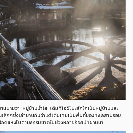
านนามว่า ‘หมู่บ้านน้ำใส’ เดิมทีโอชิโนะฮักไก
เป็นหมู่บ้านและ
่บ้านเล็กๆซึ่งเล่าขานกันว่าแต่เดิมเคยเป็นพื้นที่ของทะเลสาบรอบ
็เหือดแห้งไปตามธรรมชาติในช่วงหลายร้อยปีที่ผ่านมา