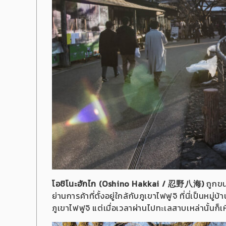
โอชิโนะฮักไก
(
Oshino Hakkai
/
忍野八海)
ถูกขน
ย่านการค้าที่ตั้งอยู่ใกล้กับภูเขาไฟฟูจิ
ที่นี่เป็นหมู
ภูเขาไฟฟูจิ แต่เมื่อเวลาผ่านไปทะเลสาบเหล่านั้นก