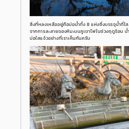
สิ่งที่หลงเหลืออยู่คือบ่อน้ำทั้ง 8 แห่งซึ่งบรรจุน้ำที่ใ
จากการละลายของหิมะบนภูเขาไฟในช่วงฤดูร้อน น้ำจะ
บ่อใสแจ๋วอย่างที่เราเห็นกันครับ