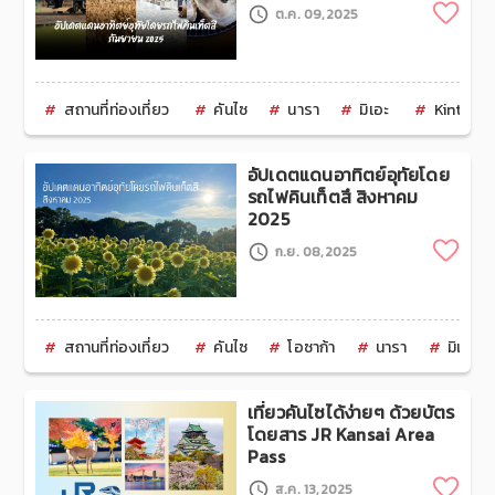
Clip
ต.ค. 09,2025
สถานที่ท่องเที่ยว
คันไซ
นารา
มิเอะ
Kintetsu
อัปเดตแดนอาทิตย์อุทัยโดย
รถไฟคินเท็ตสึ สิงหาคม
2025
Clip
ก.ย. 08,2025
สถานที่ท่องเที่ยว
คันไซ
โอซาก้า
นารา
มิเอะ
เที่ยวคันไซได้ง่ายๆ ด้วยบัตร
โดยสาร JR Kansai Area
Pass
Clip
ส.ค. 13,2025