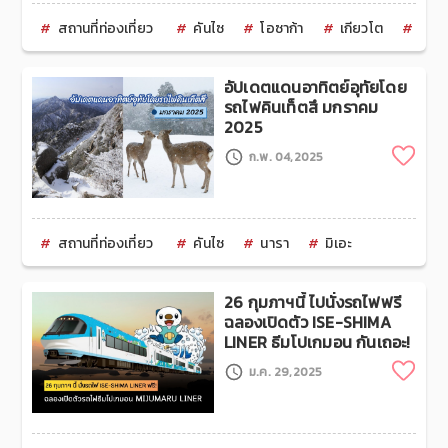
สถานที่ท่องเที่ยว
คันไซ
โอซาก้า
เกียวโต
นาร
อัปเดตแดนอาทิตย์อุทัยโดย
รถไฟคินเท็ตสึ มกราคม
2025
Clip
ก.พ. 04,2025
สถานที่ท่องเที่ยว
คันไซ
นารา
มิเอะ
26 กุมภาฯนี้ ไปนั่งรถไฟฟรี
ฉลองเปิดตัว ISE-SHIMA
LINER ธีมโปเกมอน กันเถอะ!
Clip
ม.ค. 29,2025