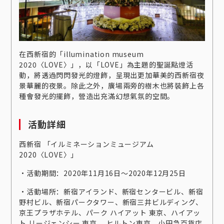
在西新宿的「illumination museum
2020〈LOVE〉」，以「LOVE」為主題的聖誕點燈活
動，將透過閃閃發光的燈飾，呈現出更加華美的西新宿夜
景華麗的夜景。除此之外，廣場兩旁的樹木也將裝飾上各
種會發光的擺飾，營造出充滿幻想氣氛的空間。
活動詳細
西新宿 「イルミネーションミュージアム
2020〈LOVE〉」
‧活動期間：2020年11月16日～2020年12月25日
‧活動場所：新宿アイランド、新宿センタービル、新宿
野村ビル、新宿パークタワー、新宿三井ビルディング、
京王プラザホテル、パーク ハイアット 東京、ハイアッ
ト リージェンシー 東京、 ヒルトン東京、小田急百貨店