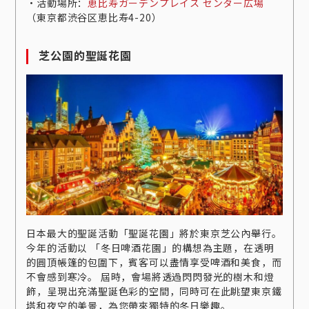
‧活動場所：
恵比寿ガーデンプレイス センター広場
（東京都渋谷区恵比寿4-20）
芝公園的聖誕花園
日本最大的聖誕活動「聖誕花園」將於東京芝公內舉行。
今年的活動以 「冬日啤酒花園」的構想為主題，在透明
的圓頂帳篷的包圍下，賓客可以盡情享受啤酒和美食，而
不會感到寒冷。 屆時，會場將透過閃閃發光的樹木和燈
飾，呈現出充滿聖誕色彩的空間，同時可在此眺望東京鐵
塔和夜空的美景，為您帶來獨特的冬日樂趣。