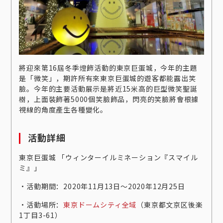
將迎來第16屆冬季燈飾活動的東京巨蛋城，今年的主題
是「微笑」，期許所有來東京巨蛋城的遊客都能露出笑
臉。今年的主要活動展示是將近15米高的巨型微笑聖誕
樹，上面裝飾著5000個笑臉飾品，閃亮的笑臉將會根據
視線的角度產生各種變化。
活動詳細
東京巨蛋城 「ウィンターイルミネーション『スマイル
ミ』」
‧活動期間：2020年11月13日～2020年12月25日
‧活動場所：
東京ドームシティ全域
（東京都文京区後楽
1丁目3-61）