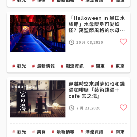
觀光
住宿
最新情報
潮流資訊
關東
「Halloween in 墨田水
族館」水母變身可愛妖
怪？萬聖節風格的水母展
示和限定甜點
Cli
10 月 08,2020
觀光
最新情報
潮流資訊
關東
東京
穿越時空來到夢幻昭和錢
湯咖啡廳『藝術錢湯＋
cafe 宮之湯』
Cli
7 月 21,2020
觀光
美食
最新情報
潮流資訊
關東