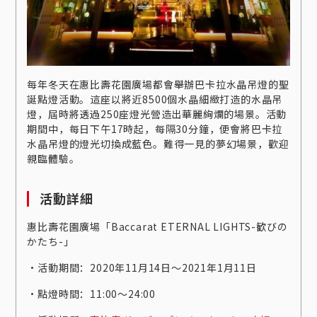
每年冬天在惠比壽花園廣場都會舉辦巴卡拉水晶吊燈的聖
誕點燈活動。這座以將近8500個水晶細緻打造的水晶吊
燈，屆時將透過250座燈光營造出華麗絢爛的場景。活動
期間中，每日下午17時起，每隔30分鐘，便會將巴卡拉
水晶吊燈的燈光切換成藍色。難得一見的夢幻場景，歡迎
親臨體驗。
活動詳細
惠比壽花園廣場「Baccarat ETERNAL LIGHTS-歓びの
かたち-」
‧活動期間：2020年11月14日～2021年1月11日
‧點燈時間：11:00～24:00