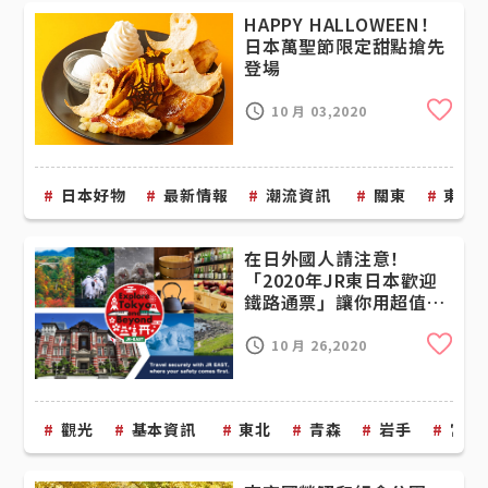
HAPPY HALLOWEEN！
日本萬聖節限定甜點搶先
登場
Cli
10 月 03,2020
日本好物
最新情報
潮流資訊
關東
東京
在日外國人請注意！
「2020年JR東日本歡迎
鐵路通票」讓你用超值價
格玩遍東北！
Cli
10 月 26,2020
觀光
基本資訊
東北
青森
岩手
宮城