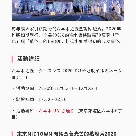
每年讓大家引頸期盼的六本木之丘聖誕點燈秀，2020年
也將如期舉行。全長400米的櫸木坂將點亮70萬盞「雪
色」與「藍色」的LED燈，打造出如夢似幻的浪漫景色。
活動詳細
六本木之丘「クリスマス 2020『けやき坂イルミネーシ
ョン』」
‧活動期間：2020年11月13日～12月25日
‧點燈時間：17:00～23:00
‧活動場所：
六本木けやき通り
（東京都港区六本木6丁
目）
東京MIDTOWN 閃耀金色光芒的點燈秀2020