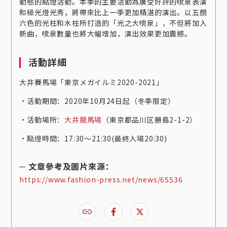
動態的點燈活動。本季的主要活動為廣受好評的噴泉表演
和極光燈光秀，將帶來比上一季更加精湛的演出。以五顏
六色的光柱和水柱所打造的「光之大噴泉」，不但將加入
新曲，噴泉數量也將大幅增加，演出效果更加震撼。
活動詳細
大井賽馬場「東京メガイルミ2020-2021」
‧活動期間：2020年10月24日起（冬季限定）
‧活動場所：
大井競馬場
（東京都品川区勝島2-1-2）
‧點燈時間：17:30～21:30(最終入場20:30)
文章參考及圖片來源：
https://www.fashion-press.net/news/65536