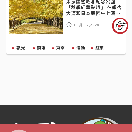
東京國營昭和紀念公園
「秋季紅葉點燈」 在銀杏
大道和日本庭園中上演美
麗燈光秀
Cli
11 月 12,2020
觀光
關東
東京
活動
紅葉