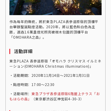
作為每年的傳統，將於東急PLAZA表參道原宿的頂樓平
台舉辦聖誕點燈活動。2020年，將以藍色和白色為主
題，透過1.6萬盞燈光照亮被樹木包圍的頂樓平台
「OMOHARA之森」。
活動詳細
東急PLAZA 表參道原宿「オモハラ クリスマス イルミネ
ーション(OMOHARA Christmas illumination)」
‧活動期間：2020年11月14日〜2021年1月31日
‧點燈時間：17:00〜22:30
‧活動場所：
東急プラザ表参道原宿6階屋上テラス「お
もはらの森」
（東京都渋谷区神宮前4-30-3）