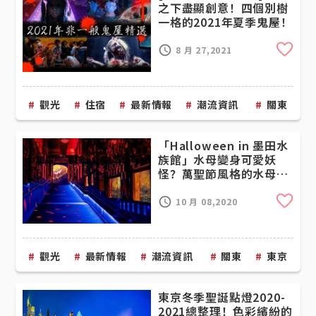
之下盡顯創意！四個別樹
一格的2021年夏季鬼屋！
Cli
8 月 27,2021
觀光
住宿
最新情報
潮流資訊
關東
「Halloween in 墨田水
族館」水母變身可愛妖
怪？萬聖節風格的水母展
示和限定甜點
Cli
10 月 08,2020
觀光
最新情報
潮流資訊
關東
東京
東京冬季聖誕點燈2020-
2021總整理！色彩繽紛的