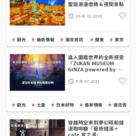
聖誕浪漫燈飾＆夜間景點
Cli
10 月 23,2020
觀光
最新情報
潮流資訊
關東
東京
進入圖鑑世界的全新感受
『ZUKAN MUSEUM
GINZA powered by 小
學館圖鑑NEO』體驗型數
位博物館大公開
Cli
9 月 07,2021
觀光
土產
日本好物
最新情報
潮流資訊
穿越時空來到夢幻昭和錢
湯咖啡廳『藝術錢湯＋
cafe 宮之湯』