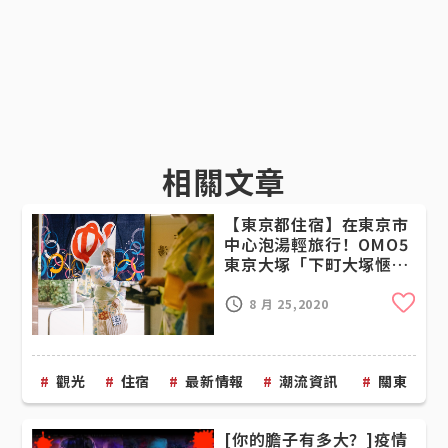
相關文章
【東京都住宿】在東京市
中心泡湯輕旅行！OMO5
東京大塚「下町大塚愜意
舒心錢湯方案」開跑
Cli
8 月 25,2020
觀光
住宿
最新情報
潮流資訊
關東
[你的膽子有多大？]疫情