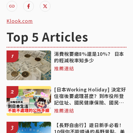
Klook.com
Top 5 Articles
消費稅要繳8%還是10%？ 日本
1
的輕減稅率知多少
推薦連結
[日本Working Holiday] 決定好
2
住宿後要處理甚麼？到市役所登
記住址、國民健康保險、國民年
金手續的詳細教學！
推薦連結
【長野自由行】遊日新手必看！
3
10個你不能錯過的長野景點、美