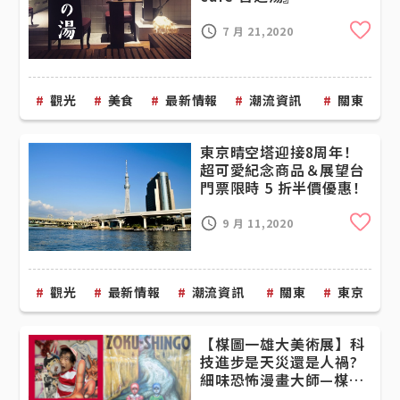
Cli
7 月 21,2020
觀光
美食
最新情報
潮流資訊
關東
東京晴空塔迎接8周年！
超可愛紀念商品＆展望台
門票限時 5 折半價優惠！
Cli
9 月 11,2020
觀光
最新情報
潮流資訊
關東
東京
【楳圖一雄大美術展】科
技進步是天災還是人禍?
細味恐怖漫畫大師—楳圖
一雄筆下的人工智能