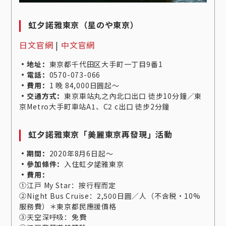
虹夕諾雅東京（星のや東京）
日文官網
|
中文官網
・地址：
東京都千代田区大手町一丁目9番1
・電話：
0570-073-066
・費用：
1 晚 84,000日圓起～
・交通方式：
東京車站丸之內北口出口 徒步10分鐘／東
京Metro大手町車站A1、C2 c出口 徒步2分鐘
虹夕諾雅東京
「美麗東京再發現」活動
・期間：
2020年8月6日起～
・參加條件：
入住虹夕諾雅東京
・費用：
①江戸 My Star：按行程而定
②Night Bus Cruise：2,500日圓／人（不含税・10%
服務費）＊東京都民應援價格
③天空深呼吸：免費