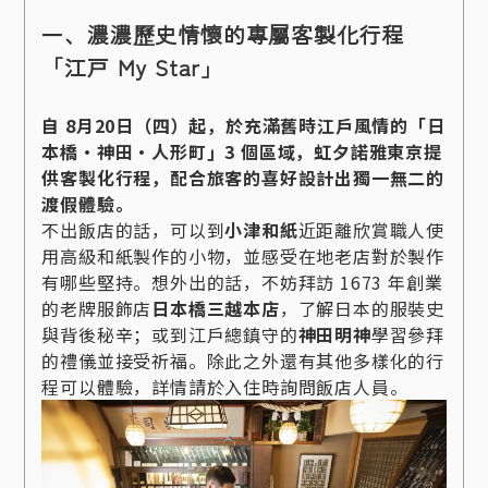
一、濃濃歷史情懷的專屬客製化行程
「江戸 My Star」
自 8月20日（四）起，於充滿舊時江戶風情的「日
本橋・神田・人形町」3 個區域，虹夕諾雅東京提
供客製化行程，配合旅客的喜好設計出獨一無二的
渡假體驗。
不出飯店的話，可以到
小津和紙
近距離欣賞職人使
用高級和紙製作的小物，並感受在地老店對於製作
有哪些堅持。想外出的話，不妨拜訪 1673 年創業
的老牌服飾店
日本橋三越本店
，了解日本的服裝史
與背後秘辛；或到江戶總鎮守的
神田明神
學習參拜
的禮儀並接受祈福。除此之外還有其他多樣化的行
程可以體驗，詳情請於入住時詢問飯店人員。