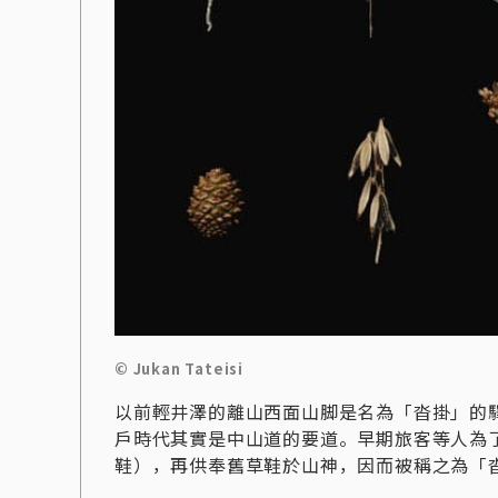
© Jukan Tateisi
以前輕井澤的離山西面山脚是名為「沓掛」的
戶時代其實是中山道的要道。早期旅客等人為
鞋），再供奉舊草鞋於山神，因而被稱之為「