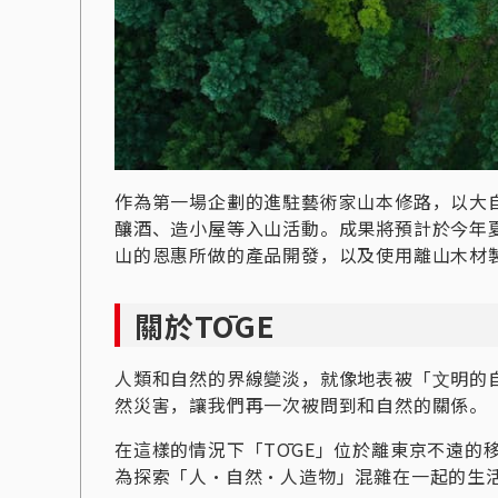
作為第一場企劃的進駐藝術家山本修路，以大
釀酒、造小屋等入山活動。成果將預計於今年
山的恩惠所做的產品開發，以及使用離山木材
關於TŌGE
人類和自然的界線變淡，就像地表被「⽂明的
然災害，讓我們再一次被問到和自然的關係。
在這樣的情況下「TŌGE」位於離東京不遠的
為探索「⼈・⾃然・⼈造物」混雜在一起的生