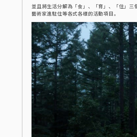
並且將生活分解為「⾷」、「育」
、
「住」三
藝術家進駐住等各式各樣的活動項目。