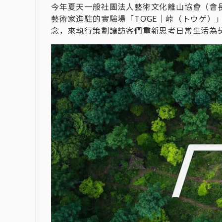
今年夏天一般社團法人藝術文化離山協會（會
藝術家進駐的實驗場「TŌGE｜峠（トウゲ）
念，來執行策劃讓訪客們重新思考日常生活為