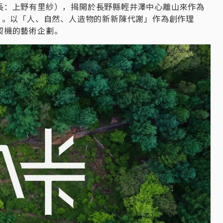
長：上野有里紗），揭開於長野縣輕井澤中心離山來作為
」。以「人、自然、人造物的新新陳代謝」作為創作理
契機的藝術企劃。