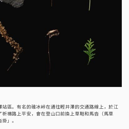
驛站區。有名的碓冰峠在通往輕井澤的交通路線上，於江
了祈禱路上平安，會在登山口前換上草鞋和馬沓（馬草
沓掛」。