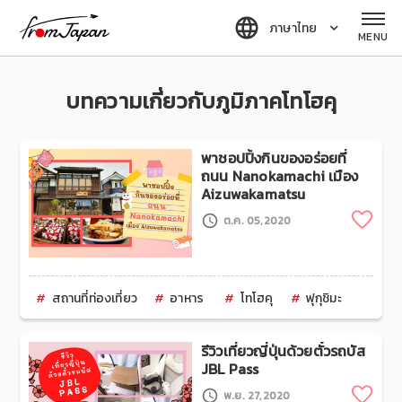
fromJapan
ภาษาไทย
MENU
บทความเกี่ยวกับภูมิภาคโทโฮคุ
พาชอปปิ้งกินของอร่อยที่
ถนน Nanokamachi เมือง
Aizuwakamatsu
Clip
ต.ค. 05,2020
สถานที่ท่องเที่ยว
อาหาร
โทโฮคุ
ฟุกุชิมะ
รีวิวเที่ยวญี่ปุ่นด้วยตั๋วรถบัส
JBL Pass
Clip
พ.ย. 27,2020