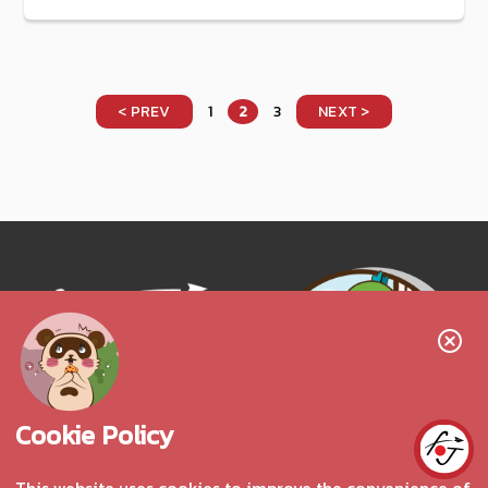
< PREV
1
2
3
NEXT >
Follow us!
Cookie Policy
This website uses cookies to improve the convenience of