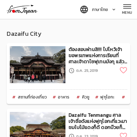
fromJapan
ภาษาไทย
MENU
Dazaifu City
ต้องสอบผ่านสิ!!! ไปไหว้เจ้า
ขอพรเทพแห่งการเรียนที่
ศาลเจ้าดาไซฟุเทนมังกุ แล้ว
เดินชมร้านแผงลอยยาไตที่ฟุ
Clip
ต.ค. 25,2019
กุโอกะ
สถานที่ท่องเที่ยว
อาหาร
คิวชู
ฟุกุโอกะ
Daza
Dazaifu Tenmangu ศาล
เจ้าชื่อดังแห่งฟุกุโอกะที่แวะมา
ชมใบไม้แดงก็ดี ดอกบ๊วยก็
งาม ขอพรเรื่องเรียนก็ชนะ
Clip
ต.ค. 23,2019