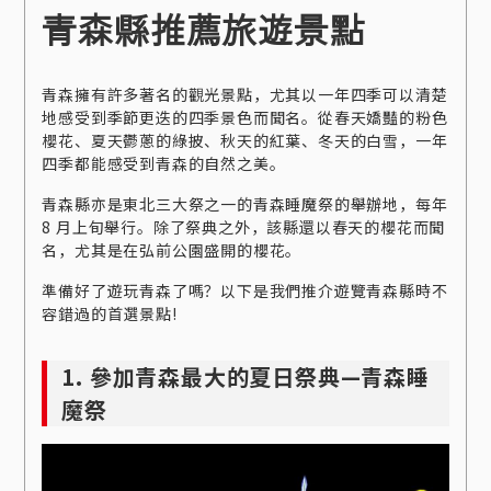
青森縣推薦旅遊景點
青森擁有許多著名的觀光景點，尤其以一年四季可以清楚
地感受到季節更迭的四季景色而聞名。從春天嬌豔的粉色
櫻花、夏天鬱蔥的綠披、秋天的紅葉、冬天的白雪，一年
四季都能感受到青森的自然之美。
青森縣亦是東北三大祭之一的青森睡魔祭的舉辦地，每年
8 月上旬舉行。除了祭典之外，該縣還以春天的櫻花而聞
名，尤其是在弘前公園盛開的櫻花。
準備好了遊玩青森了嗎？以下是我們推介遊覽青森縣時不
容錯過的首選景點!
1. 參加青森最大的夏日祭典—青森睡
魔祭