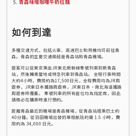
青森味噌咖哩牛奶拉麵
如何到達
多種交通方式，包括火車、高速巴士和飛機均可前往青
森。青森的主要交通樞紐是青森站和青森機場。
遊客可以從東京乘坐JR東北新幹線隼號列車到新青森
站，然後轉乘當地或特急列車到青森站。 全程行車時間
大約4小時，費用約為17,500日元，全程費用均為JR周
遊券，JR東日本鐵路周遊券，JR東日本・南北海道鐵路
周遊券所覆蓋。 隼號列車的所有座位均為指定席，因此
請務必在購票時進行預約。
距離青森最近的機場是青森機場，從青森站搭乘巴士約
40分鐘。從羽田機場出發的單程航班約需 1.5 小時，費
用約為 34,000 日元。