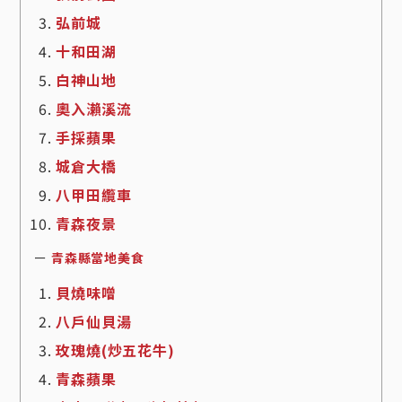
弘前城
十和田湖
白神山地
奧入瀨溪流
手採蘋果
城倉大橋
八甲田纜車
青森夜景
ー
青森縣當地美食
貝燒味噌
八戶仙貝湯
玫瑰燒(炒五花牛)
青森蘋果