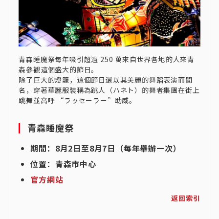
青森睡魔祭每年吸引超過 250 萬來自世界各地的人來青
森參觀這個盛大的節日。
除了巨大的燈籠，這個節日還以其美麗的舞蹈表演而聞
名，穿著華麗服裝稱為跳人（ハネト）的舞者集團在街上
跳舞並高呼 “ラッセーラー”助威。
青森睡魔祭
期間：8月2日至8月7日（每年舉辦一次）
位置：青森市中心
官方網站
返回索引