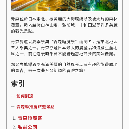
青森位於日本東北、被美麗的大海環繞以及被大片的森林
覆蓋。縣內坐擁白神山地、弘前城、十和田湖等許多美麗
的觀光景點。
青森縣還以夏季祭典“青森睡魔祭”而聞名，是東北地區
三大祭典之一。青森亦是日本最大的農產品和海鮮生產地
區之一，前往遊玩時千萬不能錯過當地許多的美味佳餚。
您又豈能錯過到充滿美麗的自然風光以及有趣的旅遊勝地
的青森，來一次非凡又新穎的冒險之旅?
索引
ー
如何到達
ー
青森縣推薦旅遊景點
青森睡魔祭
弘前公園