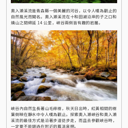
奧入瀨溪流是青森縣一個美麗的河谷，以令人嘆為觀止的
自然風光而聞名。奧入瀨溪流在十和田湖沿岸的子之口和
燒山之間綿延 14 公里，峽谷兩側皆有趣的岩層。
峽谷內自然生長著山毛櫸樹，秋天日出時，紅黃相間的樹
葉倒映在靜水中令人嘆為觀止。探索奧入瀨峽谷和奧入瀨
溪流的最佳方式是沿著步道徒步走，而且去參觀峽谷時，
一定要不能錯過在附近的蔦溫泉啊。