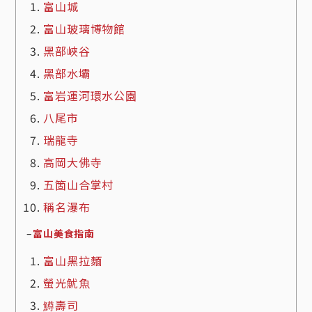
富山城
富山玻璃博物館
黑部峽谷
黑部水壩
富岩運河環水公園
八尾市
瑞龍寺
高岡大佛寺
五箇山合掌村
稱名瀑布
–
富山美食指南
富山黑拉麵
螢光魷魚
鱒壽司