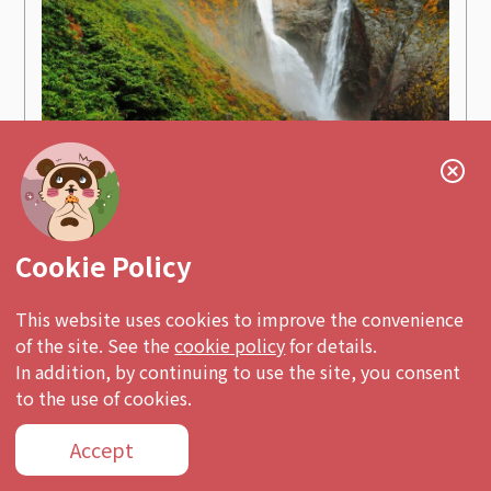
稱名瀑布高350米，是日本最高瀑布之一。
Cookie Policy
This website uses cookies to improve the convenience
of the site. See the
cookie policy
for details.
In addition, by continuing to use the site, you consent
to the use of cookies.
Accept