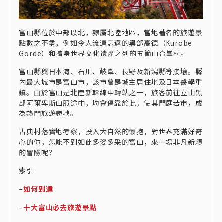
富山縣位於中部以北，隸屬北陸地區，當地著名的旅遊景
點數之不盡，例如令人流連忘返的黑部高德（Kurobe
Gorde）和擠身世界文化遺產之列的五箇山合掌村。
富山縣與日本海、石川、岐阜、長野及新潟縣等接壤。縣
內最大城市是富山市，該市曾是城主居住地及日本醫學重
鎮。由於富山是北陸新幹線中轉站之一，旅客前往立山黑
部阿爾卑斯山脈途中，均會停靠於此，使其門庭若市，成
為熱門旅遊勝地。
古典村落實地考察，投入大自然的懷抱，對世界充滿好奇
心的你，怎能不到如此多姿多采的富山，來一場非凡新穎
的冒險呢？
索引
–
如何到達
–
十大富山必去旅遊景點