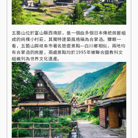
五箇山位於富山縣西南部，是一個由多個日本傳統房屋組
成的純樸小村莊，其獨特建築風格稱為合掌造。驟眼一
看，五箇山與岐阜市著名旅遊景點—白川鄉相似，兩地均
有合掌造的房屋，兩處景點均於1995年被聯合國教科文
組織列為世界文化遺產。