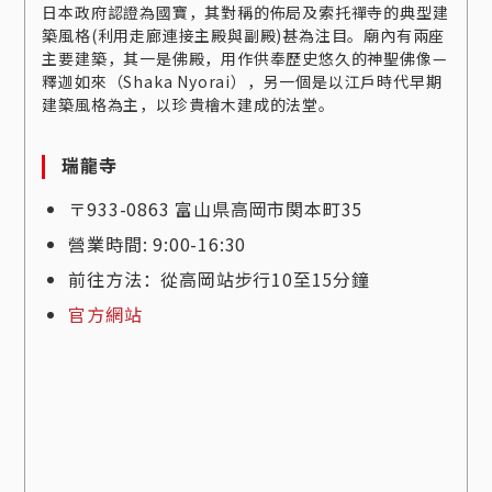
日本政府認證為國寶，其對稱的佈局及索托禪寺的典型建
築風格(利用走廊連接主殿與副殿)甚為注目。廟內有兩座
主要建築，其一是佛殿，用作供奉歷史悠久的神聖佛像—
釋迦如來（Shaka Nyorai），另一個是以江戶時代早期
建築風格為主，以珍貴檜木建成的法堂。
瑞龍寺
〒933-0863 富山県高岡市関本町35
營業時間: 9:00-16:30
前往方法：從高岡站步行10至15分鐘
官方網站