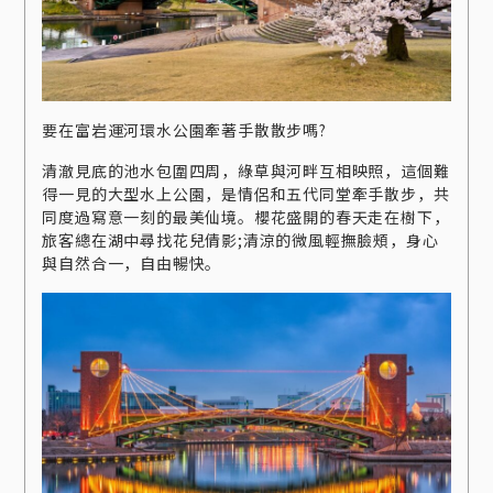
要在富岩運河環水公園牽著手散散步嗎?
清澈見底的池水包圍四周，綠草與河畔互相映照，這個難
得一見的大型水上公園，是情侶和五代同堂牽手散步，共
同度過寫意一刻的最美仙境。櫻花盛開的春天走在樹下，
旅客總在湖中尋找花兒倩影;清涼的微風輕撫臉頰，身心
與自然合一，自由暢快。