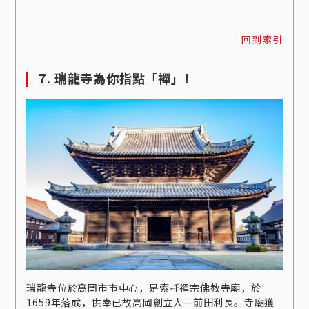
回到索引
7. 瑞龍寺為你指點「襌」!
瑞龍寺位於高岡市市中心，是索托禪宗佛教寺廟，於
1659年落成，供奉已故高岡創立人—前田利長。寺廟獲