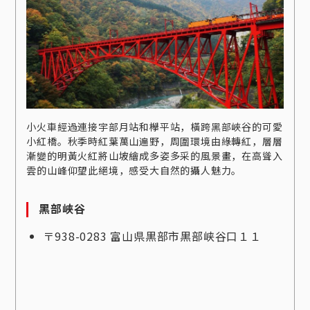
小火車經過連接宇部月站和欅平站，橫跨黑部峽谷的可愛
小紅橋。秋季時紅葉萬山遍野，周圍環境由綠轉紅，層層
漸變的明黃火紅將山坡繪成多姿多采的風景畫，在高聳入
雲的山峰仰望此絕境，感受大自然的攝人魅力。
黑部峽谷
〒938-0283 富山県黒部市黒部峡谷口１１