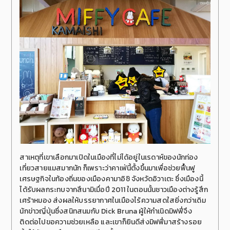
สาเหตุที่เขาเลือกมาเปิดในเมืองที่ไม่ได้อยู่ในเรดาห์ของนักท่อง
เที่ยวสายแมสมากนัก ก็เพราะว่าคาเฟ่นี้ตั้งขึ้นมาเพื่อช่วยฟื้นฟู
เศรษฐกิจในท้องถิ่นของเมืองคามาอิชิ จังหวัดอิวาเตะ ซึ่งเมืองนี้
ได้รับผลกระทบจากสึนามิเมื่อปี 2011 ในตอนนั้นชาวเมืองต่างรู้สึก
เศร้าหมอง ส่งผลให้บรรยากาศในเมืองไร้ความสดใสยิ่งกว่าเดิม
นักข่าวญี่ปุ่นซึ่งสนิทสนมกับ Dick Bruna ผู้ให้กำเนิดมิฟฟี่จึง
ติดต่อไปขอความช่วยเหลือ และเขาก็ยินดีส่งมิฟฟี่มาสร้างรอย