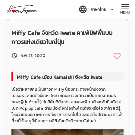
fromJapan
ภาษาไทย
MENU
Miffy Cafe จังหวัด Iwate คาเฟ่มิฟฟี่แบบ
ถาวรแห่งเดียวในญี่ปุ่น
ก.พ. 13, 2020
Miffy Cafe
เมือง
Kamaishi
จังหวัด
Iwate
เชื่อว่าหลายคนเป็นสาวก Miffy น้องกระต่ายหน้านิ่งจาก
เนเธอร์แลนด์ตัวนี้แน่ๆ (หลายคนอาจจะคิดว่าเป็นคาแรคเตอร์
ของญี่ปุ่นด้วยซ้ำ) วันดีคืนดีน้องๆและผองเพื่อนมักจะจับมือกันไป
เปิด Pop up cafe ตามเมืองใหญ่อย่างโตเกียวหรือโอซาก้า แต่รู้
ไหมว่าน้องมีคาเฟ่ถาวรที่เราสามารถไปได้ตลอดทั้งปีด้วยนะ คาเฟ่
ที่ว่านี้ตั้งอยู่ที่เมืองคามาอิชิ จังหวัดอิวาเตะยังไงล่ะ!