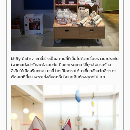
Miffy Cafe สาขานี้ช่างเป็นสถานที่ที่เต็มไปด้วยเรื่องราวน่าประทับ
ใจ แถมยังน่ารักสดใสสมกับเป็นคาแรคเตอร์ที่ถูกส่งมาสร้าง
สีสันให้เมืองริมทะเลแห่งนี้ ใครมีโอกาสได้มาเที่ยวจังหวัดอิวาเตะ
ต้องมาที่นี่นะ! เพราะทั้งอิ่มอกอิ่มใจและอิ่มท้องสุดๆไปเลย