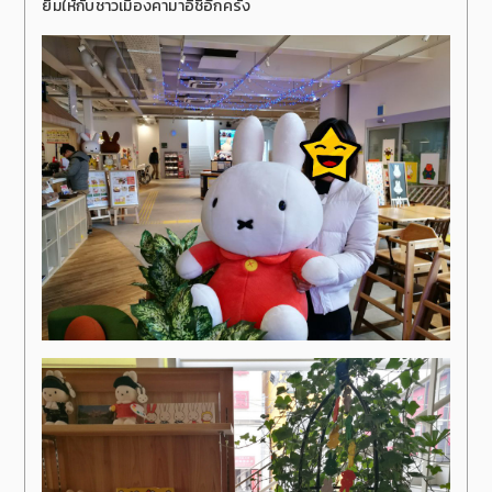
ยิ้มให้กับชาวเมืองคามาอิชิอีกครั้ง