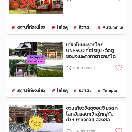
สถานที่ท่องเที่ยว
โทโฮคุ
อิวาเตะ
Autumn leaves
เที่ยวโซนมรดกโลก
UNESCO ที่ฮิไรซุมิ : วัดชู
ซอนจิและทาคาดาจิกิเคโด
Clip
ก.พ. 18,2020
สถานที่ท่องเที่ยว
โทโฮคุ
อิวาเตะ
Temple
ชวนเที่ยววัดชูซอนจิ มรดก
โลกอันแสนกว้างใหญ่กับ
ตำหนักทองอันเลื่องชื่อ
Clip
มี.ค. 02,2020