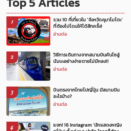
Top 5 Articles
รวม 10 ที่เที่ยวใน ‘จังหวัดคุมาโมโตะ’
1
ที่ต้องไปโดนให้ได้สักครั้ง!
อ่านต่อ
วิธีการเดินทางจากสนามบินคันไซสู่
2
นัมบะอย่างง่ายดายไม่มีหลง!!
อ่านต่อ
บินตรงจากไทยไปญี่ปุ่น มีสนามบิน
3
อะไรบ้าง?
อ่านต่อ
แจก! 16 Instagram ‘นักแสดงหญิง
4