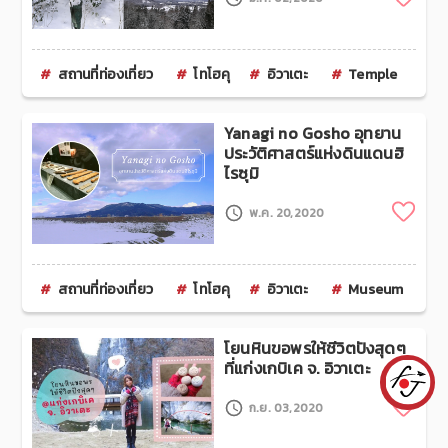
สถานที่ท่องเที่ยว
โทโฮคุ
อิวาเตะ
Temple
Yanagi no Gosho อุทยาน
ประวัติศาสตร์แห่งดินแดนฮิ
ไรซุมิ
Clip
พ.ค. 20,2020
สถานที่ท่องเที่ยว
โทโฮคุ
อิวาเตะ
Museum
โยนหินขอพรให้ชีวิตปังสุดๆ
ที่แก่งเกบิเค จ. อิวาเตะ
Clip
ก.ย. 03,2020