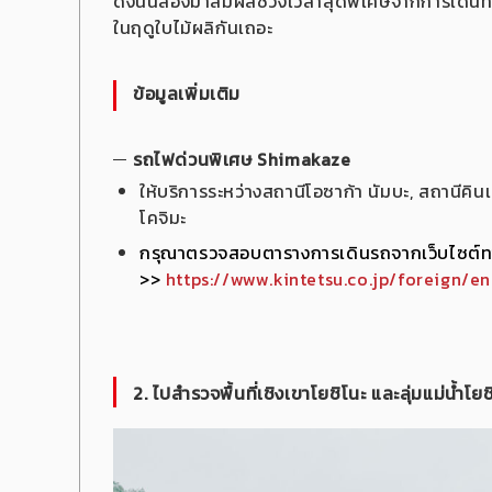
ดังนั้นลองมาสัมผัสช่วงเวลาสุดพิเศษจากการเดินท
ในฤดูใบไม้ผลิกันเถอะ
ข้อมูลเพิ่มเติม
รถไฟด่วนพิเศษ Shimakaze
ให้บริการระหว่างสถานีโอซาก้า นัมบะ, สถานีคิน
โคจิมะ
กรุณาตรวจสอบตารางการเดินรถจากเว็บไซต์
>>
https://www.kintetsu.co.jp/foreign/e
2. ไปสำรวจพื้นที่เชิงเขาโยชิโนะ และลุ่มแม่น้ำโ