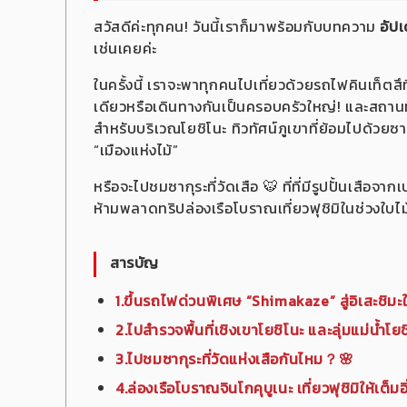
สวัสดีค่ะทุกคน! วันนี้เราก็มาพร้อมกับบทความ
อัปเ
เช่นเคยค่ะ
ในครั้งนี้ เราจะพาทุกคนไปเที่ยวด้วยรถไฟคินเท็ตสึ
เดียวหรือเดินทางกันเป็นครอบครัวใหญ่! และสถานที
สำหรับบริเวณโยชิโนะ ทิวทัศน์ภูเขาที่ย้อมไปด้วย
“เมืองแห่งไม้”
หรือจะไปชมซากุระที่วัดเสือ 🐯 ที่ที่มีรูปปั้นเสือจ
ห้ามพลาดทริปล่องเรือโบราณเที่ยวฟุชิมิในช่วงใบ
สารบัญ
1.ขึ้นรถไฟด่วนพิเศษ “Shimakaze” สู่อิเสะชิมะใ
2.ไปสำรวจพื้นที่เชิงเขาโยชิโนะ และลุ่มแม่น้ำโย
3.ไปชมซากุระที่วัดแห่งเสือกันไหม？🌸
4.ล่องเรือโบราณจินโกคุบูเนะ เที่ยวฟุชิมิให้เต็มอ