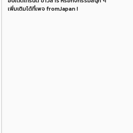
อัปเดตเทรนด์ ข่าวสาร หรือกิจกรรมสนุก ๆ
เพิ่มเติมได้ที่เพจ fromJapan !