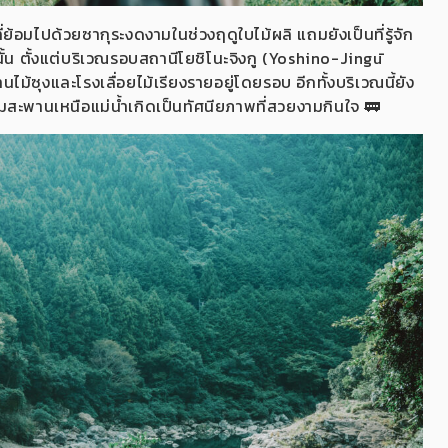
ที่ย้อมไปด้วยซากุระงดงามในช่วงฤดูใบไม้ผลิ แถมยังเป็นที่รู้จัก
นั้น ตั้งแต่บริเวณรอบสถานีโยชิโนะจิงกู (Yoshino-Jingū
งานไม้ซุงและโรงเลื่อยไม้เรียงรายอยู่โดยรอบ อีกทั้งบริเวณนี้ยัง
ามสะพานเหนือแม่น้ำเกิดเป็นทัศนียภาพที่สวยงามกินใจ 🚃