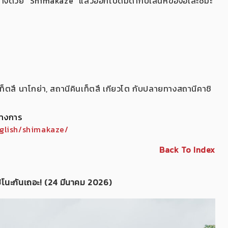
างด้วย “Shimakaze” แล้วออกไปดื่มด่ำกับเสน่ห์ของอิเสะชิมะ
เท็ตสึ นาโกย่า, สถานีคินเท็ตสึ เกียวโต กับปลายทางสถานีคาชิ
ทางการ
nglish/shimakaze/
Back To Index
ยชิโนะกันเถอะ! (24 มีนาคม 2026)