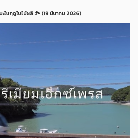
ิมะในฤดูใบไม้ผลิ 🏞️ (19 มีนาคม 2026)