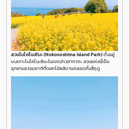
สวนโนโคโนะชิมะ (Nokonoshima Island Park)
ตั้งอยู่
บนเกาะโนโคโนะชิมะในเขตอ่าวฮากาตะ สวนแห่งนี้เป็น
อุทยานธรรมชาติที่ดอกไม้ผลิบานตลอดทั้งสี่ฤดู