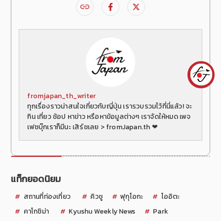
fromjapan_th_writer
ทุกเรื่องราวน่าสนใจเกี่ยวกับญี่ปุ่น เรารวบรวมไว้ที่นี่แล้ว! จะ
กิน เที่ยว ช้อป หาข่าว หรือหาข้อมูลต่างๆ เราจัดให้หมด เพจ
เฟซบุ๊กเราก็มีนะ เสิร์ชเลย > fromJapan.th ❤
แท็กยอดนิยม
สถานที่ท่องเที่ยว
คิวชู
ฟุกุโอกะ
โออิตะ
คาโกชิม่า
Kyushu Weekly News
Park