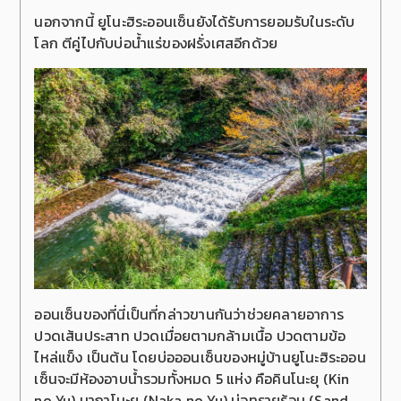
นอกจากนี้ ยูโนะฮิระออนเซ็นยังได้รับการยอมรับในระดับ
โลก ตีคู่ไปกับบ่อน้ำแร่ของฝรั่งเศสอีกด้วย
ออนเซ็นของที่นี่เป็นที่กล่าวขานกันว่าช่วยคลายอาการ
ปวดเส้นประสาท ปวดเมื่อยตามกล้ามเนื้อ ปวดตามข้อ
ไหล่แข็ง เป็นต้น โดยบ่อออนเซ็นของหมู่บ้านยูโนะฮิระออน
เซ็นจะมีห้องอาบน้ำรวมทั้งหมด 5 แห่ง คือคินโนะยุ (Kin
no Yu) นากาโนะยุ (Naka no Yu) บ่อทรายร้อน (Sand