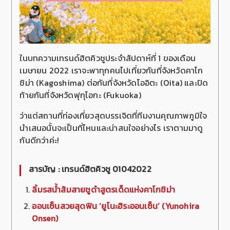
ในบทความเทรนด์ฮิตคิวชูประจำสัปดาห์ที่ 1 ของเดือน
เมษายน 2022 เราจะพาทุกคนไปเที่ยวกันที่จังหวัดคาโก
ชิม่า (Kagoshima) ต่อกันที่จังหวัดโออิตะ (Oita) และปิด
ท้ายกันที่จังหวัดฟุกุโอกะ (Fukuoka)
ว่าแต่สถานที่ท่องเที่ยวสุดบรรเจิดที่ทีมงานคุณภาพภูมิใจ
นำเสนอนั้นจะเป็นที่ไหนและน่าสนใจอย่างไร เราตามมาดู
กันดีกว่าค่ะ!
สารบัญ : เทรนด์ฮิตคิวชู 01042022
ลิ้มรสน้ำส้มสายชูดำสูตรเด็ดแห่งคาโกชิม่า
ออนเซ็นสวยสุดฟิน ‘ยูโนะฮิระออนเซ็น’ (
Yunohira
Onsen)