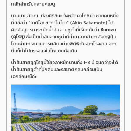
หลักสำหรับหลายๆเมนู
นานมาแล้ว ณ เมืองคิริชิมะ จังหวัดคาโกชิม่า ชายคนหนึ่ง
ที่มีชื่อว่า “อากิโอะ ซากาโมโตะ” (Akio Sakamoto) ได้
คิดค้นสูตรการหมักน้ำส้มสายชูดำที่เรียกกันว่า
Kurozu
(คุโรซุ)
ซึ่งเป็นน้ำส้มสายชูดำที่ทำมาจากข้าวกล้องญี่ปุ่น
โดยผ่านกระบวนการผลิตอย่างพิถีพิถันจากโรงงาน จาก
นั้นก็นำไปบรรจุลงในไหแบบดั้งเดิม
น้ำส้มสายชูคุโรซุนี้ใช้เวลาหมักนานถึง 1-3 ปี จนกว่าจะได้
น้ำส้มสายชูดำที่มีกลิ่นและรสชาติกลมกล่อมเป็น
เอกลักษณ์ค่ะ