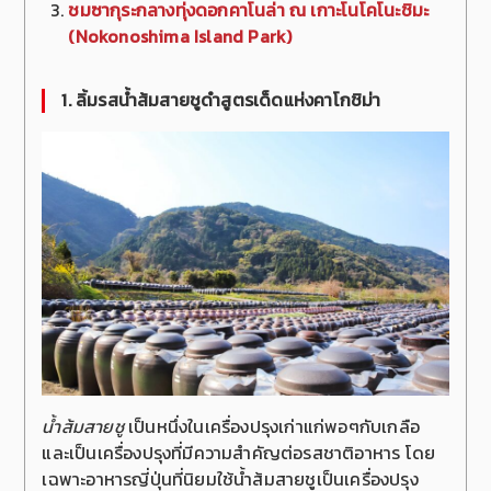
ชมซากุระกลางทุ่งดอกคาโนล่า ณ เกาะโนโคโนะชิมะ
(
Nokonoshima Island Park)
1.
ลิ้มรสน้ำส้มสายชูดำสูตรเด็ดแห่งคาโกชิม่า
น้ำส้มสายชู
เป็นหนึ่งในเครื่องปรุงเก่าแก่พอๆกับเกลือ
และเป็นเครื่องปรุงที่มีความสำคัญต่อรสชาติอาหาร โดย
เฉพาะอาหารญี่ปุ่นที่นิยมใช้น้ำส้มสายชูเป็นเครื่องปรุง