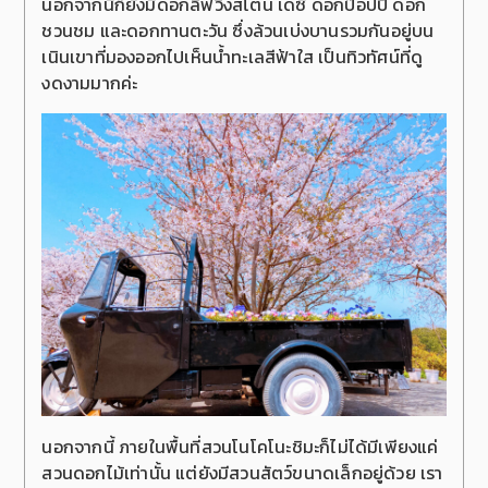
นอกจากนี้ก็ยังมีดอกลิฟวิ่งสโตน เดซี่ ดอกป๊อปปี้ ดอก
ชวนชม และดอกทานตะวัน ซึ่งล้วนเบ่งบานรวมกันอยู่บน
เนินเขาที่มองออกไปเห็นน้ำทะเลสีฟ้าใส เป็นทิวทัศน์ที่ดู
งดงามมากค่ะ
นอกจากนี้ ภายในพื้นที่สวนโนโคโนะชิมะก็ไม่ได้มีเพียงแค่
สวนดอกไม้เท่านั้น แต่ยังมีสวนสัตว์ขนาดเล็กอยู่ด้วย เรา