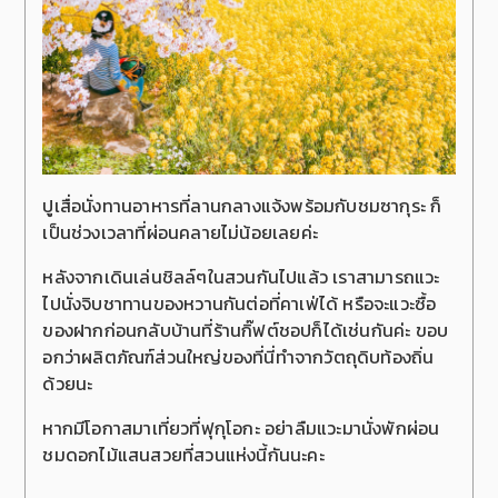
ปูเสื่อนั่งทานอาหารที่ลานกลางแจ้งพร้อมกับชมซากุระ ก็
เป็นช่วงเวลาที่ผ่อนคลายไม่น้อยเลยค่ะ
หลังจากเดินเล่นชิลล์ๆในสวนกันไปแล้ว เราสามารถแวะ
ไปนั่งจิบชาทานของหวานกันต่อที่คาเฟ่ได้ หรือจะแวะซื้อ
ของฝากก่อนกลับบ้านที่ร้านกิ๊ฟต์ชอปก็ได้เช่นกันค่ะ ขอบ
อกว่าผลิตภัณฑ์ส่วนใหญ่ของที่นี่ทำจากวัตถุดิบท้องถิ่น
ด้วยนะ
หากมีโอกาสมาเที่ยวที่ฟุกุโอกะ อย่าลืมแวะมานั่งพักผ่อน
ชมดอกไม้แสนสวยที่สวนแห่งนี้กันนะคะ