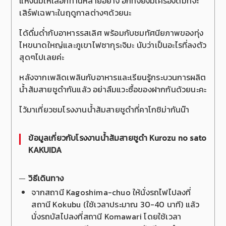
แห่งนี้มีให้เลือกทานหลายอย่าง อีกทั้งยังมีเครื่องดื่มที่จะ
เสิร์ฟเฉพาะในฤดูกาลต่างๆด้วยนะ
ได้ดื่มด่ำกับอาหารรสเลิศ พร้อมกับชมทัศนียภาพของทุ่ง
ไหขนาดใหญ่และภูเขาไฟซากุระจิมะ นับว่าเป็นอะไรที่ลงตัว
สุดๆไปเลยค่ะ
หลังจากเพลิดเพลินกับอาหารและเรียนรู้กระบวนการผลิต
น้ำส้มสายชูดำกันแล้ว อย่าลืมแวะซื้อของฝากกันด้วยนะคะ
ไว้มาเที่ยวชมโรงงานน้ำส้มสายชูดำที่คาโกชิม่ากันน๊า
ข้อมูลเกี่ยวกับโรงงานน้ำส้มสายชูดำ Kurozu no sato
KAKUIDA
วิธีเดินทาง
จากสถานี Kagoshima-chuo ให้นั่งรถไฟไปลงที่
สถานี Kokubu (ใช้เวลาประมาณ 30-40 นาที) แล้ว
นั่งรถบัสไปลงที่สถานี Komawari โดยใช้เวลา