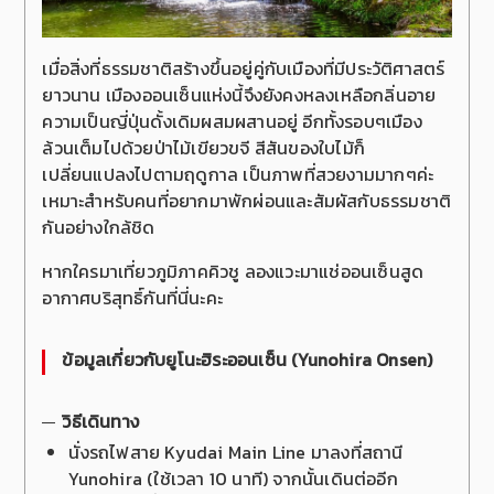
เมื่อสิ่งที่ธรรมชาติสร้างขึ้นอยู่คู่กับเมืองที่มีประวัติศาสตร์
ยาวนาน เมืองออนเซ็นแห่งนี้จึงยังคงหลงเหลือกลิ่นอาย
ความเป็นญี่ปุ่นดั้งเดิมผสมผสานอยู่ อีกทั้งรอบๆเมือง
ล้วนเต็มไปด้วยป่าไม้เขียวขจี สีสันของใบไม้ก็
เปลี่ยนแปลงไปตามฤดูกาล เป็นภาพที่สวยงามมากๆค่ะ
เหมาะสำหรับคนที่อยากมาพักผ่อนและสัมผัสกับธรรมชาติ
กันอย่างใกล้ชิด
หากใครมาเที่ยวภูมิภาคคิวชู ลองแวะมาแช่ออนเซ็นสูด
อากาศบริสุทธิ์กันที่นี่นะคะ
ข้อมูลเกี่ยวกับยูโนะฮิระออนเซ็น (
Yunohira Onsen)
วิธีเดินทาง
นั่งรถไฟสาย Kyudai Main Line มาลงที่สถานี
Yunohira (ใช้เวลา 10 นาที) จากนั้นเดินต่ออีก