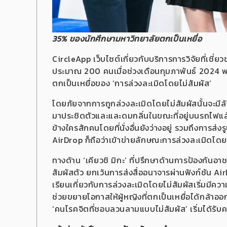
35%
ของนักศึกษามหาวิทยาลัยตกเป็นเหยื่อ
CircleApp เว็บไซต์เกี่ยวกับบริการการวิจัยที่เช
ประมาณ 200 คนเมื่อช่วงเดือนกุมภาพันธ์ 2024 พบ
ตกเป็นเหยื่อของ ‘การล่วงละเมิดโดยไม่สัมผัส’
โดยภัยจากการถูกล่วงละเมิดโดยไม่สัมผัสนั้นจะม
มาประชิดตัวและและดมกลิ่นในขณะที่อยู่บนรถไฟแล้ว 
ข้างใครสักคนโดยที่นั่งอื่นยังว่างอยู่ รวมถึงการส่
AirDrop ก็ถือว่าเข้าข่ายลักษณะการล่วงละเมิดโดย
ทางด้าน ‘เคียวชิ มิกะ’ ที่ปรึกษาด้านการป้องกั
สัมผัสตัว ยกเว้นการส่งสื่ออนาจารผ่านฟังก์ชัน AirD
เรียนเกี่ยวกับการล่วงละเมิดโดยไม่สัมผัสเริ่มมีค
ช่วยขยายโอกาสให้ผู้หญิงที่ตกเป็นเหยื่อได้กล้าออ
‘คนโรคจิตที่ชอบลวนลามแบบไม่สัมผัส’ เริ่มได้รับ