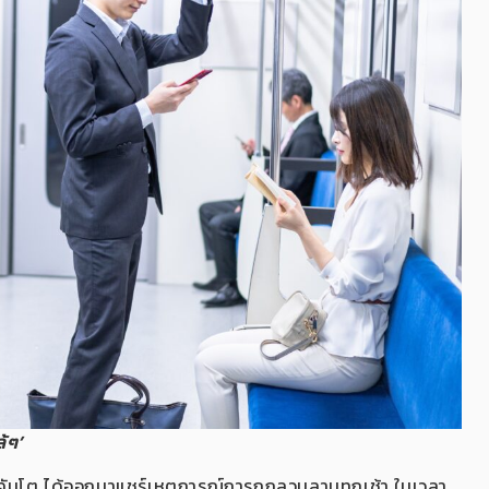
้ๆ’
คคันโต ได้ออกมาแชร์เหตุการณ์การถูกลวนลามทุกเช้า ในเวลา