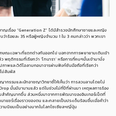
ี่ยวชาญเรื่อง “Generation Z” ได้มีสำรวจนักศึกษาชายและหญิง
ว่าร้อยละ 35 หรือผู้หญิงจำนวน 1 ใน 3 คนกล่าวว่า พวกเขา
ีลักษณะเฉพาะที่แตกต่างกันออกไป นอกจากการพยายามเดินเข้า
พฤติกรรมที่เรียกว่า ‘โทนารา’ หรือการที่คนๆนั้นเข้ามานั่ง
งรูปภาพและวิดีโอลามกอนาจารผ่านฟังก์ชันมือถือที่เรียกว่า
ไม่สัมผัส
นอาชญากรรมและนักอาชญาวิทยาชี้ให้เห็นว่า การลวนลามโดยไม่
rop นั้นมีมานานแล้ว แต่ในช่วงไม่กี่ปีที่ผ่านมา เหตุผลการร้อง
วามสำคัญมากขึ้น ส่วนหนึ่งมาจากการพัฒนาของอินเทอร์เน็ตที่
กมาแชร์เรื่องราวของตน และกลายเป็นประเด็นร้อนขึ้นเมื่อคำว่า
ความนิยมเป็นอย่างมากในโลกโซเซียลฯญี่ปุ่น