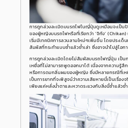
การถูกล่วงละเมิดบนรถไฟในญี่ปุ่นดูเหมือนจะเป็น
ของผู้หญิงบนรถไฟหรือที่เรียกว่า ‘จิกัง’ (Chikan
เริ่มมีเทคนิคการลวนลามใหม่ๆเพิ่มขึ้น โดยประเด็นห
สัมผัสที่กระทำแบบซ้ำแล้วซ้ำเล่า ซึ่งอาจนำไปสู่
การถูกล่วงละเมิดโดยไม่สัมผัสบนรถไฟญี่ปุ่น เป็นก
เหยื่อที่ไม่สามารถพูดออกมาได้ เนื่องจากความรู้
หรือการดมกลิ่นผมของผู้หญิง ซึ่งมีหลายกรณีที่เหยื่
เป็นการยากที่จะพิสูจน์ว่าความเสียหายนี้เป็นเรื่องจ
เพียงแค่หลั่งน้ำตาและหวาดระแวงกับสิ่งนี้ซ้ำแล้วซ้ำ