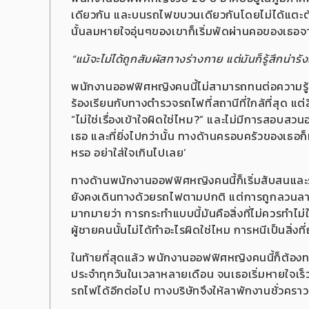
เดียวกัน และบนรถไฟขบวนเดียวกันโดยไม่ได้แตะต้อง
นั้นลมหายใจอุ่นๆของเขาก็เริ่มพัดผ่านคอของเธอจ
“แม้จะไม่ได้ถูกสัมผัสทางร่างกาย แต่มันก็รู้สึกน่ารั
พนักงานออฟฟิศหญิงคนนี้ไม่สามารถทนต่อความรู้สึก
ร้องเรียนกับทางตำรวจรถไฟที่สถานีที่ใกล้ที่สุด แต่
“ไม่ใช่เรื่องเข้าใจผิดใช่ไหม?” และไม่มีการสอบสวนอ
เธอ และที่ยิ่งไปกว่านั้น ทางด้านครอบครัวของเธอก็ม
หรอ อย่าใส่ใจเกินไปเลย’
ทางด้านพนักงานออฟฟิศหญิงคนนี้ก็เริ่มสับสนและรู้
ยังคงเดินทางด้วยรถไฟตามปกติ แต่การถูกลวนลามนั
มากมายว่า การกระทำแบบนี้มันคือสิ่งที่ไม่ควรทำไม่ใ
ผู้ชายคนนั้นไม่ได้ทำอะไรผิดใช่ไหม การหนีเป็นสิ่งท
ในท้ายที่สุดแล้ว พนักงานออฟฟิศหญิงคนนี้ก็ต้อ
ประจำทุกวันในเวลาหลายเดือน จนเธอเริ่มหายใจเร็ว
รถไฟได้อีกต่อไป ทางบริษัทจึงให้ลาพักงานชั่วครา