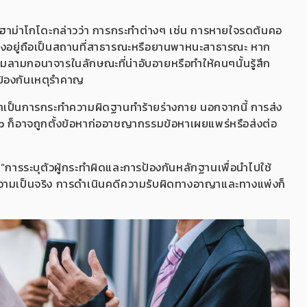
กฮาม่าโกโดะกล่าวว่า การกระทำต่างๆ เช่น การหายใจรดต้นคอ
่นว่างอยู่ถือเป็นสถานที่สาธารณะหรือยานพาหนะสาธารณะ หาก
มลามกอนาจารในลักษณะที่น่าอับอายหรือทำให้คนๆนั้นรู้สึก
ยป้องกันเหตุรำคาญ
่าเป็นการกระทำความผิดฐานทำร้ายร่างกาย นอกจากนี้ การส่ง
p ก็อาจถูกตั้งข้อหาก่ออาชญากรรมข้อหาเผยแพร่หรือส่งต่อ
า “การระบุตัวผู้กระทำผิดและการป้องกันหลักฐานเพื่อนำไปใช้
ความเป็นจริง การดำเนินคดีความรับผิดทางอาญาและทางแพ่งก็