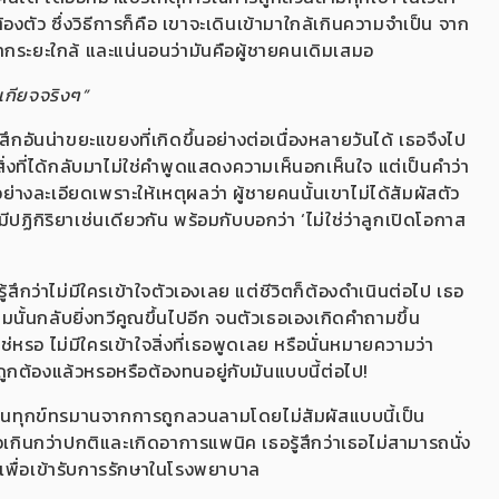
ตัว ซึ่งวิธีการก็คือ เขาจะเดินเข้ามาใกล้เกินความจำเป็น จาก
ากระยะใกล้ และแน่นอนว่ามันคือผู้ชายคนเดิมเสมอ
งเกียจจริงๆ”
อันน่าขยะแขยงที่เกิดขึ้นอย่างต่อเนื่องหลายวันได้ เธอจึงไป
สิ่งที่ได้กลับมาไม่ใช่คำพูดแสดงความเห็นอกเห็นใจ แต่เป็นคำว่า
ย่างละเอียดเพราะให้เหตุผลว่า ผู้ชายคนนั้นเขาไม่ได้สัมผัสตัว
ีปฏิกิริยาเช่นเดียวกัน พร้อมกับบอกว่า ‘ไม่ใช่ว่าลูกเปิดโอกาส
สึกว่าไม่มีใครเข้าใจตัวเองเลย แต่ชีวิตก็ต้องดำเนินต่อไป เธอ
้นกลับยิ่งทวีคูณขึ้นไปอีก จนตัวเธอเองเกิดคำถามขึ้น
ช่หรอ ไม่มีใครเข้าใจสิ่งที่เธอพูดเลย หรือนั่นหมายความว่า
ี่ถูกต้องแล้วหรอหรือต้องทนอยู่กับมันแบบนี้ต่อไป!
งทนทุกข์ทรมานจากการถูกลวนลามโดยไม่สัมผัสแบบนี้เป็น
เกินกว่าปกติและเกิดอาการแพนิค เธอรู้สึกว่าเธอไม่สามารถนั่ง
วเพื่อเข้ารับการรักษาในโรงพยาบาล