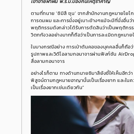
เข้าข่ายฝ่าฝืน พ.ร.บ.ป้องกันเหตุรำคาญ
ตามที่ทนาย ‘ชิมิสึ ชุน’ จากสำนักงานกฎหมายโยโ
การดมผม และการนั่งอยู่เบาะข้างๆแม้จะมีที่นั่งอื
พฤติกรรมดังกล่าวได้รับการตัดสินว่าเป็นพฤติกรร
วิตกกังวลอย่างมากก็ถือว่าเป็นการละเมิดกฎหมา
ในบางกรณีอย่าง การเป่าต้นคอของบุคคลอื่นก็ถือว
รูปภาพและวิดีโอลามกอนาจารผ่านฟังก์ชัน AirDro
สื่อลามกอนาจาร
อย่างไรก็ตาม ทางด้านทนายชิมาสึยังชี้ให้เห็นอีกว่
พิสูจน์ตามกฎหมายอาญานั้นเป็นเรื่องยาก และใน
เป็นเรื่องยากเช่นเดียวกัน”