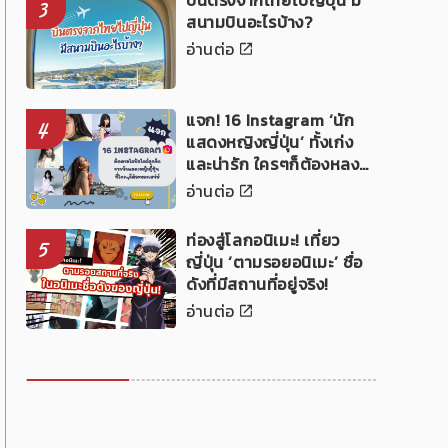
บินตรงจากไทยไปญี่ปุ่น มี
3
สนามบินอะไรบ้าง?
อ่านต่อ
แจก! 16 Instagram ‘นัก
4
แสดงหญิงญี่ปุ่น’ ทั้งเก่ง
และน่ารัก ใครๆก็ต้องหลง
เสน่ห์!
อ่านต่อ
ท่องสู่โลกอนิเมะ! เที่ยว
5
ญี่ปุ่น ‘ตามรอยอนิเมะ’ ชื่อ
ดังที่มีสถานที่อยู่จริง!
อ่านต่อ