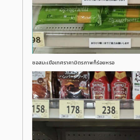
ซอสมะเขือเทศราคามิตรภาพก็ร่อยหรอ