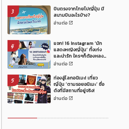
บินตรงจากไทยไปญี่ปุ่น มี
3
สนามบินอะไรบ้าง?
อ่านต่อ
แจก! 16 Instagram ‘นัก
4
แสดงหญิงญี่ปุ่น’ ทั้งเก่ง
และน่ารัก ใครๆก็ต้องหลง
เสน่ห์!
อ่านต่อ
ท่องสู่โลกอนิเมะ! เที่ยว
5
ญี่ปุ่น ‘ตามรอยอนิเมะ’ ชื่อ
ดังที่มีสถานที่อยู่จริง!
อ่านต่อ