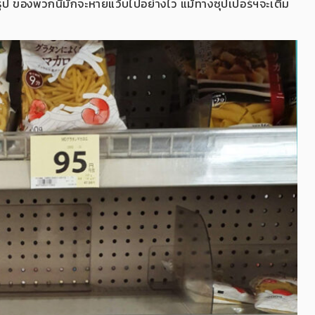
ูป ของพวกนี้มักจะหายแว้บไปอย่างไว แม้ทางซุปเปอร์ฯจะเติม