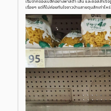
เริ่มจากของเบสิกอย่างพาสต้า เส้น และซอสสำเร็จร
เรื่อยๆ แต่ก็ไม่ค่อยทันใจชาวบ้านสายตุนสักเท่าไหร่