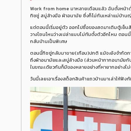
Work from home มาหลายเดือนแล้ว ฉันตั้งหน้าตั้งต
ทิชชู่ สบู่ล้างมือ ผ้าอนามัย ซึ่งก็ไม่ทันเหล่าแม่บ้านญี่
แต่ตอนนี้เริ่มอยู่ตัว ออกไปซื้อของสดมาเติมตู้เย็นสัปด
วางโซนไหนว่างเปล่าแบบไม่ทันตั้งตัวอีกไหม ตอนน
กลับบ้านเป็นพิเศษ
ตอนนี้ทิชชู่กลับมาขาย(เกือบ)ปกติ แม้จะยังจำกัดก
ถึงผ้าอนามัยและสบู่ล้างมือ (ส่วนหน้ากากอนามัยก
ในขณะเดียวกันก็มีของหลายอย่างที่หายากอย่างไม่น่
วันนี้เลยเอาเรื่องสต็อกสินค้าแถวบ้านมาเล่าให้ฟังก