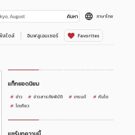
ภาษาไทย
ฟ์สไตล์
อินฟลูเอนเซอร์
Favorites
แท็กยอดนิยม
ข่าว
ข่าวสารภัยพิบัติ
เทรนด์
คันโต
โตเกียว
แชร์บทความนี้