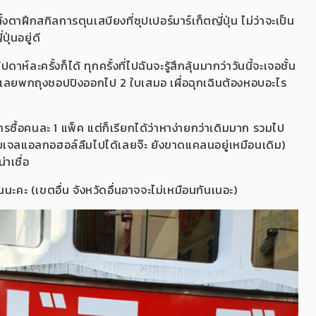
าฝึกสกิลการตุนเสบียงที่ซุปเปอร์มาร์เก็ตญี่ปุ่น ไม่ว่าจะเป็น
ปุ่นอยู่ดี
าห์ละครั้งก็ได้ ทุกครั้งที่ไปฉันจะรู้สึกลุ้นมากว่าวันนี้จะเจอชั้น
ี้เลยพกถุงชอปปิงออกไป 2 ใบเสมอ เผื่อฉุกเฉินต้องหอบอะไร
ารซื้อคนละ 1 แพ็ค แต่ก็เรียกได้ว่าหาง่ายกว่าเดิมมาก รวมไป
ับเจลแอลกอฮอล์ลืมไปได้เลยจ๊ะ ยังขาดแคลนอยู่เหมือนเดิม)
าเชื่อ
ันนะคะ (เขตอื่น จังหวัดอื่นอาจจะไม่เหมือนกันเนอะ)