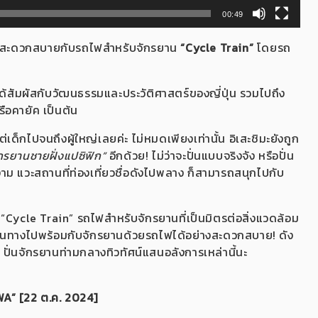
00:49
ย่างสะดวกสบายกับรถไฟสำหรับจักรยาน
“Cycle Train”
โดยรถ
นได้สัมผัสกับวัฒนธรรมและประวัติศาสตร์ของญี่ปุ่น รวมไปถึง
ือคายัค เป็นต้น
ต่เด็กไปจนถึงผู้ใหญ่เลยค่ะ ไม่หมดเพียงเท่านั้น อิเสะชิมะยังถูก
กรยานชายฝั่งแปซิฟิก”
อีกด้วย! ไม่ว่าจะปั่นแบบจริงจัง หรือปั่น
ม แวะสถานที่ท่องเที่ยวชื่อดังไปพลาง ก็สามารถสนุกไปกับ
ง “Cycle Train” รถไฟสำหรับจักรยานที่เป็นมิตรต่อสิ่งแวดล้อม
ดินทางไปพร้อมกับจักรยานด้วยรถไฟได้อย่างสะดวกสบาย! ดัง
ะ ปั่นจักรยานท่ามกลางทิวทัศน์แสนอลังการเหล่านี้นะ
OWA”
[22 ต.ค. 2024]