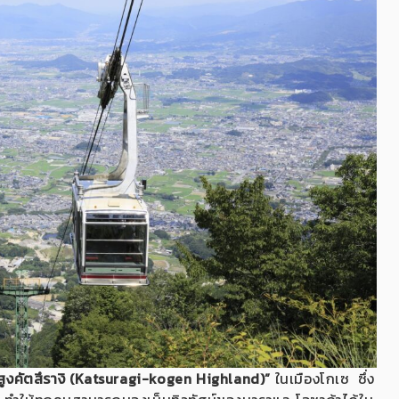
บสูงคัตสึรางิ (Katsuragi-kogen Highland)”
ในเมืองโกเซ ซึ่ง