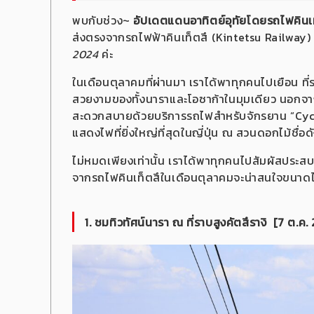
พบกับช่วง~
อัปเดตแดนอาทิตย์อุทัยโดยรถไฟคินเท
ส่งตรงจากรถไฟฟ้าคินเท็ตสึ (Kintetsu Railway) โ
2024
ค่ะ
ในเดือนตุลาคมที่ผ่านมา เราได้พาทุกคนไปเยือน ที่ร
สวยงามของทั้งนาราและโอซาก้าในมุมเดียว นอกจากนี
สะดวกสบายด้วยบริการรถไฟสำหรับจักรยาน “Cycl
แสดงไฟที่ยิ่งใหญ่ที่สุดในญี่ปุ่น ณ สวนดอกไม้ชื่อ
ไม่หมดเพียงเท่านั้น เราได้พาทุกคนไปสัมผัสประสบ
จากรถไฟคินเท็ตสึในเดือนตุลาคมจะน่าสนใจขนาด
1. ชมทิวทัศน์นารา ณ ที่ราบสูงคัตสึรางิ
[7 ต.ค.