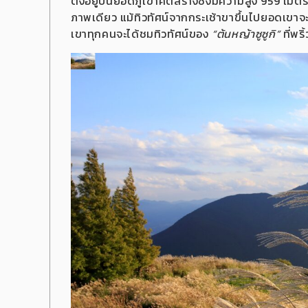
ตั้งอยู่บนยอดภูเขาคัตสึรางิซึ่งมีความสูง 959 เ
ภาพเดียว แม้ทิวทัศน์จากกระเช้าขาขึ้นไปยอดเขาจะ
เขาทุกคนจะได้ชมทิวทัศน์ของ
“ต้นหญ้าซูซูกิ”
ที่พร