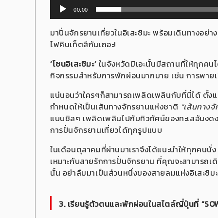
00:00
มาปั่นจักรยานเที่ยวในอิเสะชิมะ พร้อมเดินทางอ
ไฟคินเท็ตสึกันเถอะ!
‘โซนอิเสะชิมะ’
ในจังหวัดมิเอะนั้นมีสถานที่ให้ทุกค
กิจกรรมสำหรับการพักผ่อนมากมาย เช่น การพายเร
แน่นอนว่าใครๆก็สามารถเพลิดเพลินกับที่นี่ได้ ตั้งแ
กำหนดให้เป็นเส้นทางจักรยานแห่งชาติ
“เส้นทางจั
แบบชิลๆ เพลิดเพลินไปกับทิวทัศน์ของทะเลอันงดงา
การปั่นจักรยานเที่ยวได้ทุกรูปแบบ
ในเดือนตุลาคมที่ผ่านมาเราจึงได้แนะนำให้ทุกคนนั่
เหมาะกับสายรักการปั่นจักรยาน ที่คุณจะสามารถเ
นั้น อย่าลืมมาเป็นส่วนหนึ่งของสายลมแห่งอิเสะชิม
3. เรียนรู้ตัวตนและพักผ่อนในสไตล์ญี่ปุ่นที่ “S