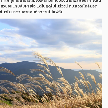
มตร ทำให้ทุกคนสามารถมองเห็นทิวทัศน์ของนาราและโอซาก้าได้ใน
สวยจนแทบลืมหายใจ แต่ในฤดูใบไม้ร่วงนี้ ที่บริเวณใกล้ยอด
ิ้วไหวไปมาตามสายลมที่งดงามไม่แพ้กัน