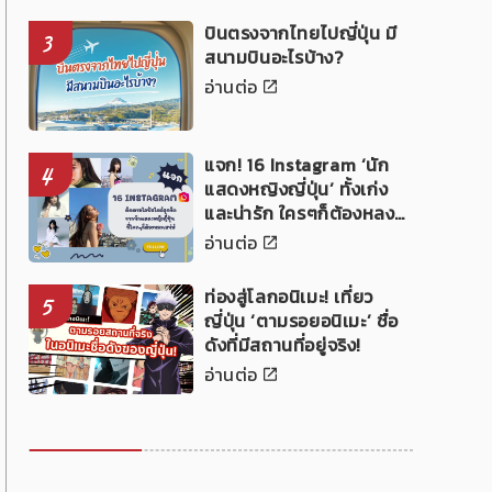
บินตรงจากไทยไปญี่ปุ่น มี
3
สนามบินอะไรบ้าง?
อ่านต่อ
แจก! 16 Instagram ‘นัก
4
แสดงหญิงญี่ปุ่น’ ทั้งเก่ง
และน่ารัก ใครๆก็ต้องหลง
เสน่ห์!
อ่านต่อ
ท่องสู่โลกอนิเมะ! เที่ยว
5
ญี่ปุ่น ‘ตามรอยอนิเมะ’ ชื่อ
ดังที่มีสถานที่อยู่จริง!
อ่านต่อ