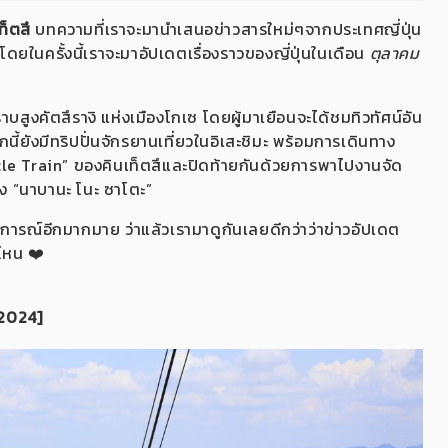
็ตสึ
บทความที่เราจะมานำเสนอข่าวสารใหม่ๆจากประเทศญี่ปุ่น
ดยในครั้งนี้เราจะมาอัปเดตเรื่องราวของญี่ปุ่นในเดือน
ตุลาคม
าบสูงคัตสึรางิ แห่งเมืองโกเซ โดยผู้มาเยือนจะได้ชมทิวทัศน์อัน
้ยังมีทริปปั่นจักรยานเที่ยวในอิเสะชิมะ พร้อมการเดินทาง
e Train” ของคินเท็ตสึและปิดท้ายกันด้วยการพาไปงานจัด
ดัง “นาบานะ โนะ ซาโตะ”
การณ์อีกมากมาย ว่าแล้วเรามาดูกันเลยดีกว่าว่าข่าวอัปเดต
ไหน ❤️
 2024]