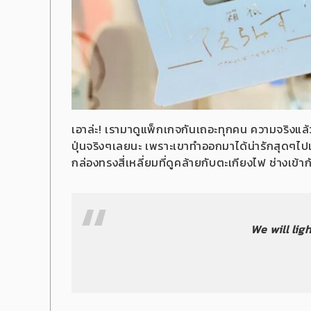
เอาล่ะ! เรามาดูแพ็กเกจกันเถอะทุกคน ความจริงแล้วเ
ปุ่นจริงๆเลยนะ เพราะเขาทำออกมาได้น่ารักสุดๆไปเลย
กล่องทรงสี่เหลี่ยมที่ดูคล้ายกับตะเกียงไฟ ช่างเข้า
We will lig