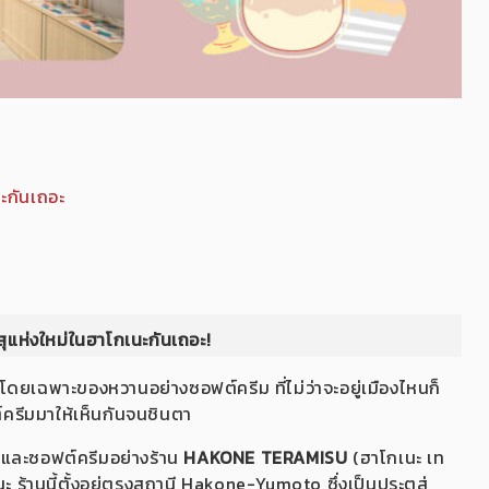
นะกันเถอะ
ุแห่งใหม่ในฮาโกเนะกันเถอะ!
น โดยเฉพาะของหวานอย่างซอฟต์ครีม ที่ไม่ว่าจะอยู่เมืองไหนก็
์ครีมมาให้เห็นกันจนชินตา
สุและซอฟต์ครีมอย่างร้าน
HAKONE TERAMISU
(ฮาโกเนะ เท
ะ ร้านนี้ตั้งอยู่ตรงสถานี Hakone-Yumoto ซึ่งเป็นประตูสู่