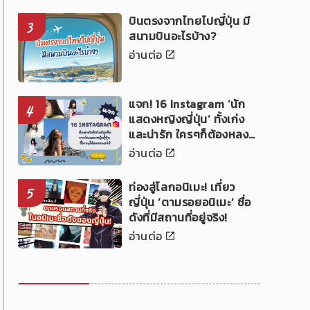
บินตรงจากไทยไปญี่ปุ่น มี
3
สนามบินอะไรบ้าง?
อ่านต่อ
แจก! 16 Instagram ‘นัก
4
แสดงหญิงญี่ปุ่น’ ทั้งเก่ง
และน่ารัก ใครๆก็ต้องหลง
เสน่ห์!
อ่านต่อ
ท่องสู่โลกอนิเมะ! เที่ยว
5
ญี่ปุ่น ‘ตามรอยอนิเมะ’ ชื่อ
ดังที่มีสถานที่อยู่จริง!
อ่านต่อ