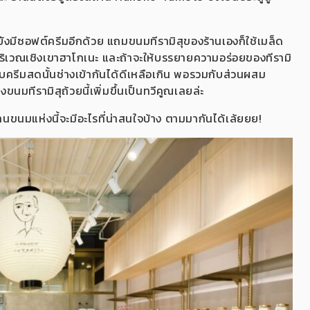
็ยังมีซอฟต์ครีมอีกด้วย แถมขนมทีรามิสุของร้านเองก็ใช้เมล็ด
ู่บริเวณเชิงเขาฮาโกเนะ และถ้าจะให้บรรยายความอร่อยของทีรามิ
นกับครีมสดนั้นช่างเข้ากันได้ดีเหลือเกิน พอรวมกับส่วนผสม
มทีรามิสุถ้วยนี้เพิ่มขึ้นเป็นทวีคูณเลยล่ะ
ร้านขนมแห่งนี้จะมีอะไรที่น่าสนใจบ้าง ตามมากันได้เล้ยยย!