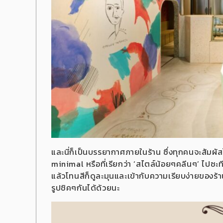
และนี่ก็เป็นบรรยากาศภายในร้าน ซึ่งทุกคนจะสัมผัส
minimal หรือที่เรียกว่า ‘สไตล์น้อยๆคลีนๆ’ ไปซะที
แล้วโทนสีก็ดูละมุนและเข้ากับความเรียบง่ายของร้าน
รูปชิคๆกันได้ด้วยนะ