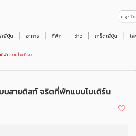
ี่ปุ่น
อาหาร
ที่พัก
ข่าว
เกร็ดญี่ปุ่น
ไล
ี่พักแบบโมเดิร์น
บสายติสท์ จริตที่พักแบบโมเดิร์น