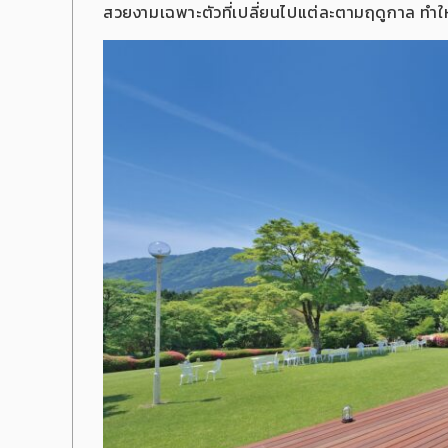
สวยงามเฉพาะตัวที่เปลี่ยนไปแต่ละตามฤดูกาล ทำให