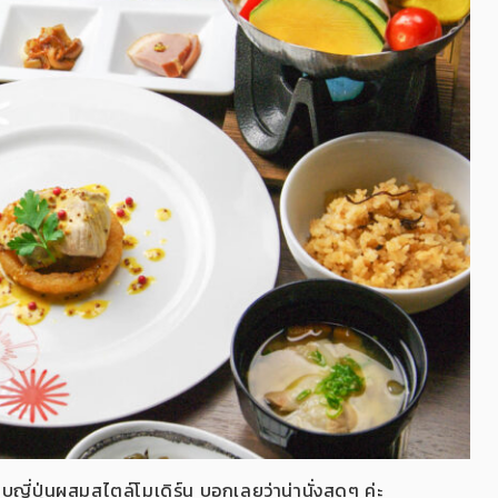
ปุ่นผสมสไตล์โมเดิร์น บอกเลยว่าน่านั่งสุดๆ ค่ะ