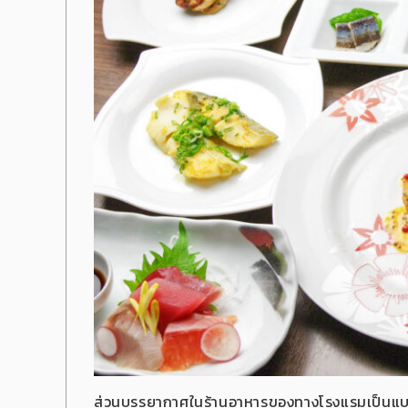
ส่วนบรรยากาศในร้านอาหารของทางโรงแรมเป็นแบบญี่