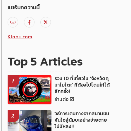
แชร์บทความนี้
Klook.com
Top 5 Articles
รวม 10 ที่เที่ยวใน ‘จังหวัดคุ
1
มาโมโตะ’ ที่ต้องไปโดนให้ได้
สักครั้ง!
อ่านต่อ
วิธีการเดินทางจากสนามบิน
2
คันไซสู่นัมบะอย่างง่ายดาย
ไม่มีหลง!!