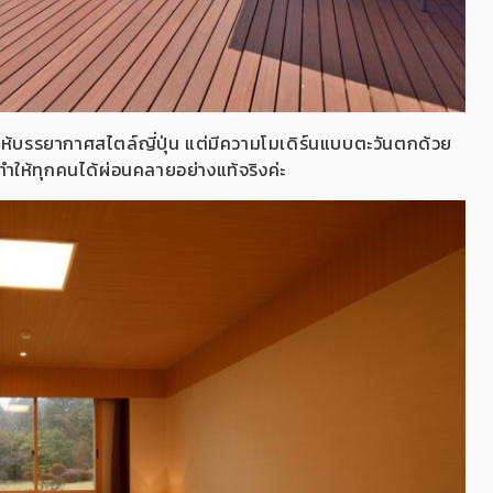
ให้บรรยากาศสไตล์ญี่ปุ่น แต่มีความโมเดิร์นแบบตะวันตกด้วย
ให้ทุกคนได้ผ่อนคลายอย่างแท้จริงค่ะ