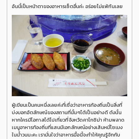
อันนี้เป็นหน้าตาของอาหารเซ็ตอื่นค่ะ อร่อยไม่แพ้กันเลย
ผู้เขียนเป็นคนหนึ่งเลยค่ะที่เชื่อว่าอาหารท้องถิ่นเป็นสิ่งที่
บ่งบอกอัตลักษณ์ของสถานที่นั้นๆได้เป็นอย่างดี ดังนั้น
หากใครมีโอกาสได้ไปเที่ยวที่จังหวัดคาโกชิม่า ห้ามพลาด
เมนูอาหารท้องถิ่นที่แสนมีเอกลักษณ์อย่างเส้นหมี่โซเมง
ในน้ำวนนะคะ เรามั่นใจว่าอาหารมื้อนี้จะทำให้คุณรู้จักกับ