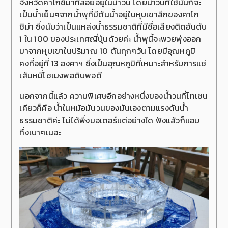
จังหวัดคาโกชิม่าที่ลอยอยู่ในน้ำวน โดยน้ำวนที่ใช้นั้นก็จะ
เป็นน้ำเย็นๆจากน้ำพุที่มีต้นน้ำอยู่ในหุบเขาลึกของคาโก
ชิม่า ซึ่งนับว่าเป็นแหล่งน้ำธรรมชาติที่มีชื่อเสียงติดอันดับ
1 ใน 100 ของประเทศญี่ปุ่นด้วยค่ะ น้ำพุนี้จะพวยพุ่งออก
มาจากหุบเขาในปริมาณ 10 ตันทุกๆวัน โดยมีอุณหภูมิ
คงที่อยู่ที่ 13 องศาฯ ซึ่งเป็นอุณหภูมิที่เหมาะสำหรับการแช่
เส้นหมี่โซเมงพอดิบพอดี
นอกจากนี้แล้ว ความพิเศษอีกอย่างหนึ่งของน้ำวนที่โทเซน
เคียวก็คือ น้ำในหม้อมันวนของมันเองตามแรงดันน้ำ
ธรรมชาติค่ะ ไม่ได้พึ่งมอเตอร์แต่อย่างใด ฟังแล้วก็แอบ
ทึ่งเบาๆเนอะ