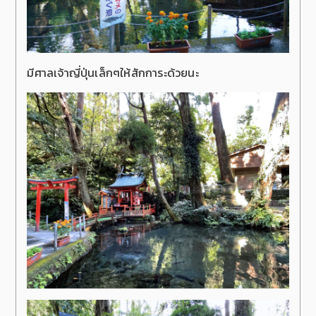
มีศาลเจ้าญี่ปุ่นเล็กๆให้สักการะด้วยนะ