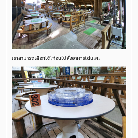
เราสามารถเลือกโต๊ะก่อนไปสั่งอาหารได้นะคะ