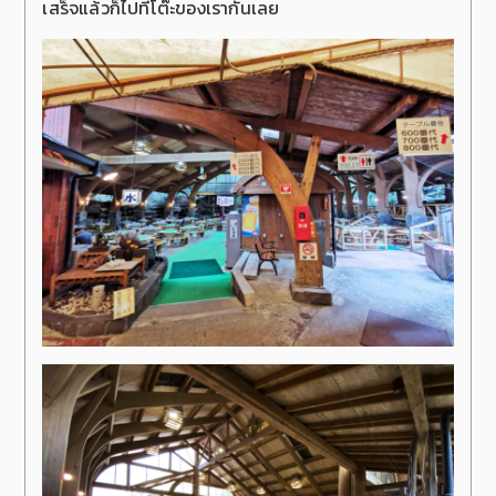
เสร็จแล้วก็ไปที่โต๊ะของเรากันเลย