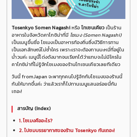
Tosenkyo Somen Nagashi
หรือ
โทเซนเคียว
เป็นร้าน
อาหารในจังหวัดคาโกชิม่าที่มี
โซเมง (Somen Nagashi)
เป็นเมนูขึ้นชื่อ โซเมงเป็นอาหารท้องถิ่นซึ่งมีวิธีการทาน
เป็นเอกลักษณ์ไม่ซ้ำใคร เพราะเราจะต้องทานบะหมี่ที่อยู่ใน
น้ำวนค่ะ เมนูนี้โด่งดังมากจนเรียกได้ว่าแทบจะไม่มีใครใน
คาโกชิม่าที่ไม่รู้จักโซเมงของร้านโทเซนเคียวเลยทีเดียว
วันนี้ fromJapan จะพาทุกคนไปรู้จักกับโซเมงของร้านนี้
กันให้มากขึ้นค่ะ ว่าแล้วเราก็ไปทานเมนูแสนอร่อยนี้กัน
เถอะ!
สารบัญ (Index)
1. โซเมงคืออะไร?
2. ไปชมบรรยากาศของร้าน Tosenkyo กันเถอะ!