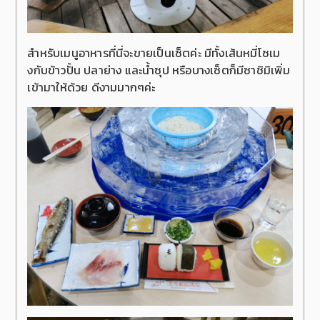
สำหรับเมนูอาหารที่นี่จะขายเป็นเซ็ตค่ะ มีทั้งเส้นหมี่โซเม
งกับข้าวปั้น ปลาย่าง และน้ำซุป หรือบางเซ็ตก็มีซาชิมิเพิ่ม
เข้ามาให้ด้วย ดีงามมากๆค่ะ