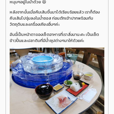
หมุนๆอยู่ในน้ำด้วย 😆
หลังจากนั้นเมื่อคีบเส้นขึ้นมาได้เรียบร้อยแล้ว เราก็ต้อง
คีบเส้นไปจุ่มลงในน้ำซอส ก่อนตักเข้าปากพร้อมกับ
วัตถุดิบและเครื่องเคียงอื่นๆค่ะ
อันนี้เป็นหน้าตาของเซ็ตอาหารที่เราสั่งมานะคะ เป็นเซ็ต
ข้าวปั้นและปลาดิบที่มีน้ำซุปต่างๆมาให้ด้วยค่ะ