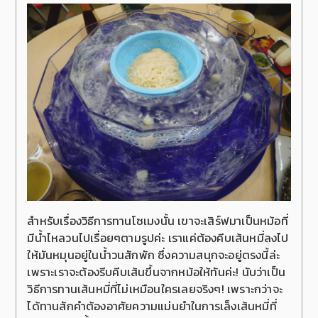
สำหรับเรื่องวิธีการทานโซเมงนั้น เขาจะเสิร์ฟมาเป็นหม้อที่
มีน้ำไหลวนไปเรื่อยๆตามรูปค่ะ เราแค่ต้องคีบเส้นหมี่ลงไป
ให้มันหมุนอยู่ในน้ำวนสักพัก ซึ่งความสนุกจะอยู่ตรงนี้ล่ะ
เพราะเราจะต้องรีบคีบเส้นขึ้นจากหม้อให้ทันค่ะ! นับว่าเป็น
วิธีการทานเส้นหมี่ที่ไม่เหมือนใครเลยจริงๆ! เพราะกว่าจะ
ได้ทานสักคำต้องอาศัยความแม่นยำในการเล็งเส้นหมี่ที่