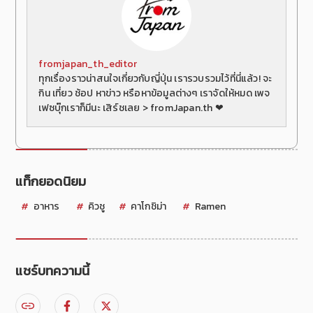
fromjapan_th_editor
ทุกเรื่องราวน่าสนใจเกี่ยวกับญี่ปุ่น เรารวบรวมไว้ที่นี่แล้ว! จะ
กิน เที่ยว ช้อป หาข่าว หรือหาข้อมูลต่างๆ เราจัดให้หมด เพจ
เฟซบุ๊กเราก็มีนะ เสิร์ชเลย > fromJapan.th ❤
แท็กยอดนิยม
อาหาร
คิวชู
คาโกชิม่า
Ramen
แชร์บทความนี้