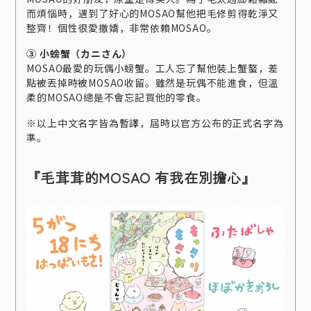
而煩惱時，遇到了好心的MOSAO幫他把毛修剪得乾淨又
整齊！個性很愛撒嬌，非常依賴MOSAO。
③ 小螃蟹（カニさん）
MOSAO最愛的玩偶小螃蟹。工人忘了幫他裝上蟹螯，差
點被丟掉時被MOSAO收留。雖然是玩偶不能進食，但溫
柔的MOSAO總是不會忘記買他的零食。
※以上中文名字皆為暫譯，屆時以官方公布的正式名字為
準。
『
毛茸茸的MOSAO
有我在別擔心』