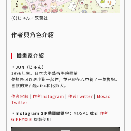
(C)じゅん／双葉社
作者與角色介紹
插畫家介紹
・JUN（じゅん）
1996年生。日本大學藝術學院畢業。
夢想是可以跟小狗一起住，並已經在心中養了一萬隻狗。
喜歡的東西是aiko和比熊犬。
作者官網
|
作者Instagram
|
作者Twitter
|
Mosao
Twitter
・Instagram GIF動圖關鍵字：
MOSAO 或到
作者
GIPHY頁面
複製使用