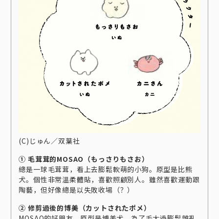
(C)じゅん／双葉社
① 毛茸茸的MOSAO（もっさりもさお）
總是一球毛茸茸，看上去膨鬆軟萌的小狗。原型是比熊
犬。個性非常溫柔體貼，喜歡照顧別人。雖然喜歡運動跟
陶藝，但好像總是以失敗收場（？）
② 修剪過後的博美（カットされたポメ）
MOSAO的好朋友，原型是博美犬。為了毛太過膨鬆雜亂