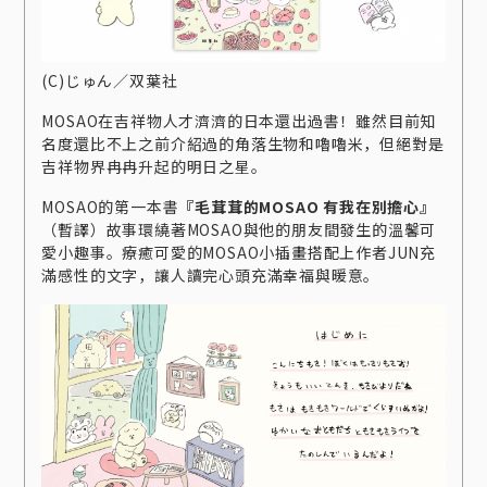
(C)じゅん／双葉社
MOSAO在吉祥物人才濟濟的日本還出過書！雖然目前知
名度還比不上之前介紹過的角落生物和嚕嚕米，但絕對是
吉祥物界冉冉升起的明日之星。
MOSAO的第一本書
『毛茸茸的MOSAO 有我在別擔心』
（暫譯）故事環繞著MOSAO與他的朋友間發生的溫馨可
愛小趣事。療癒可愛的MOSAO小插畫搭配上作者JUN充
滿感性的文字，讓人讀完心頭充滿幸福與暖意。