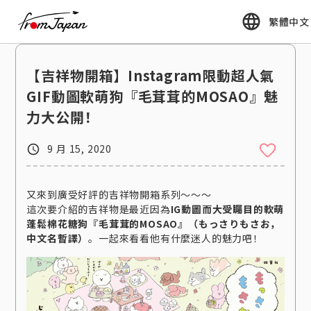
fromJapan
繁體中文
【吉祥物開箱】Instagram限動超人氣
GIF動圖軟萌狗『毛茸茸的MOSAO』魅
力大公開！
9 月 15, 2020
又來到廣受好評的吉祥物開箱系列～～～
這次要介紹的吉祥物是最近因為
IG動圖而大受矚目的軟萌
蓬鬆棉花糖狗『毛茸茸的MOSAO』（もっさりもさお，
中文名暫譯）
。一起來看看他有什麼迷人的魅力吧！