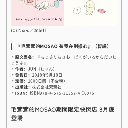
(C)じゅん／双葉社
『毛茸茸的MOSAO 有我在別擔心』（暫譯）
・原文書名：『
もっさりもさお ぼくがいるからだいじ
ょうぶ』
・作者：
JUN（じゅん）
・發售日：
2018年5月18日
・定價：
1000日圓（不含稅）
・出版社：
株式会社双葉社
・ISBN：
ISBN978-4-575-31357-4 C0076
毛茸茸的MOSAO期間限定快閃店 8月底
登場