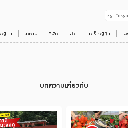
ี่ปุ่น
อาหาร
ที่พัก
ข่าว
เกร็ดญี่ปุ่น
ไล
บทความเกี่ยวกับ