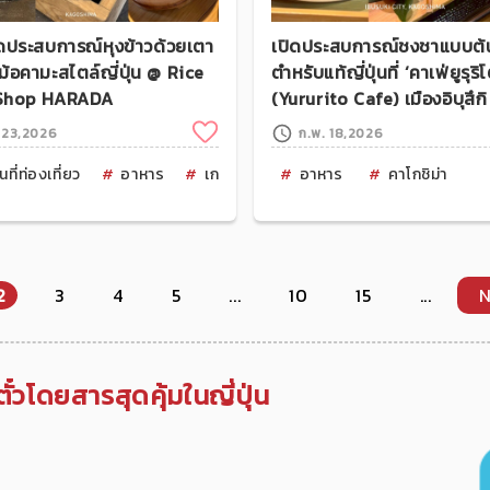
ดประสบการณ์หุงข้าวด้วยเตา
เปิดประสบการณ์ชงชาแบบต้
ม้อคามะสไตล์ญี่ปุ่น @ Rice
ตำหรับแท้ญี่ปุ่นที่ ‘คาเฟ่ยูรุริ
 Shop HARADA
(Yururito Cafe) เมืองอิบุสึกิ
โกชิม่า
Clip
 23,2026
ก.พ. 18,2026
ที่ท่องเที่ยว
ข่าว
เทรนด์
อาหาร
เกร็ดญี่ปุ่น
เกร็ดญี่ปุ่น
อาหาร
คิวชู
คาโกชิม่า
คาโกชิม่า
2
3
4
5
...
10
15
...
ั๋วโดยสารสุดคุ้มในญี่ปุ่น