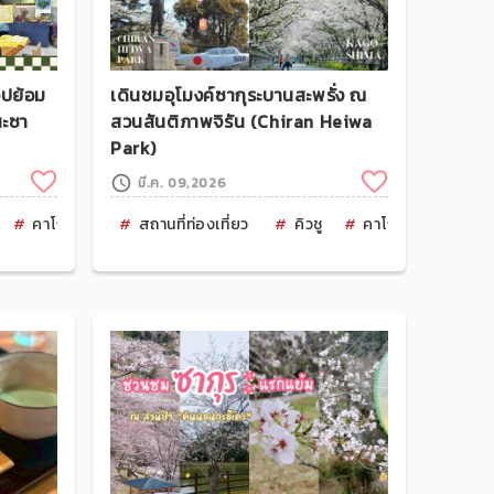
อปย้อม
เดินชมอุโมงค์ซากุระบานสะพรั่ง ณ
นะซา
สวนสันติภาพจิรัน (Chiran Heiwa
Park)
Clip
Clip
มี.ค. 09,2026
คาโกชิม่า
คาโกชิม่า
สถานที่ท่องเที่ยว
คิวชู
คาโกชิม่า