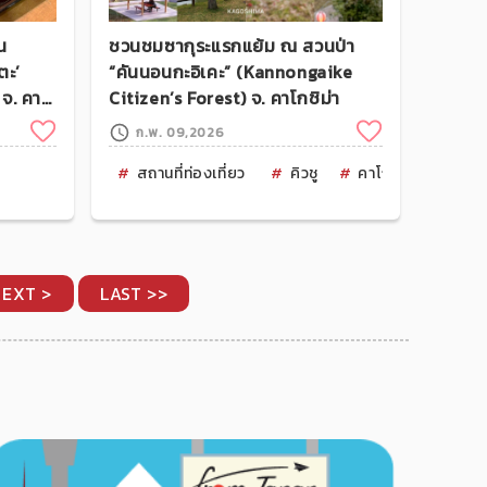
น
ชวนชมซากุระแรกแย้ม ณ สวนป่า
โตะ’
“คันนอนกะอิเคะ” (Kannongaike
 จ. คา
Citizen’s Forest) จ. คาโกชิม่า
Clip
Clip
ก.พ. 09,2026
สถานที่ท่องเที่ยว
คิวชู
คาโกชิม่า
NEXT >
LAST >>